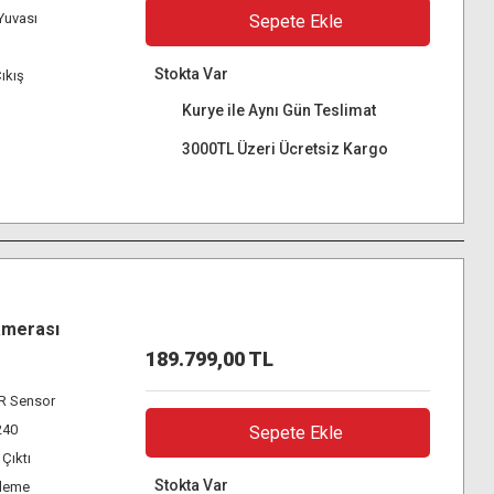
Yuvası
Sepete Ekle
Stokta Var
ıkış
Kurye ile Aynı Gün Teslimat
3000TL Üzeri Ücretsiz Kargo
amerası
189.799,00 TL
R Sensor
240
Sepete Ekle
 Çıktı
Stokta Var
tleme