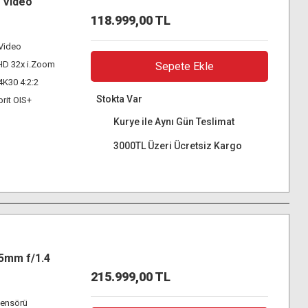
 Video
118.999,00 TL
 Video
/HD 32x i.Zoom
Sepete Ekle
4K30 4:2:2
Stokta Var
rit OIS+
Kurye ile Aynı Gün Teslimat
3000TL Üzeri Ücretsiz Kargo
5mm f/1.4
215.999,00 TL
ensörü