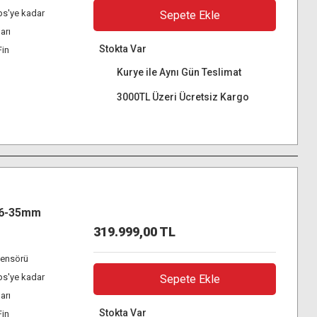
ps'ye kadar
Sepete Ekle
arı
Stokta Var
Fin
Kurye ile Aynı Gün Teslimat
3000TL Üzeri Ücretsiz Kargo
16-35mm
319.999,00 TL
ensörü
ps'ye kadar
Sepete Ekle
arı
Stokta Var
Fin