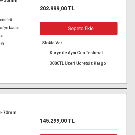
24-50mm
202.999,00 TL
ensörü
ps'ye kadar
Sepete Ekle
arı
Stokta Var
Fin
Kurye ile Aynı Gün Teslimat
3000TL Üzeri Ücretsiz Kargo
24-70mm
145.299,00 TL