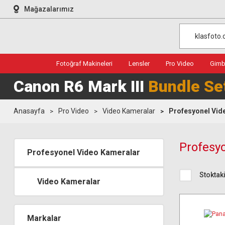
Mağazalarımız
Fotoğraf Makineleri
Lensler
Pro Video
Gimba
Canon R6 Mark III
Bundle Se
Anasayfa
Pro Video
Video Kameralar
Profesyonel Vid
Profesy
Profesyonel Video Kameralar
Stoktaki
Video Kameralar
Markalar