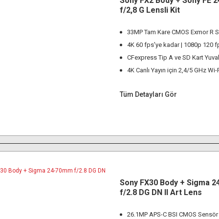
Sony FX2 Body + Sony FE 
f/2,8 G Lensli Kit
33MP Tam Kare CMOS Exmor R S
4K 60 fps'ye kadar | 1080p 120 f
CFexpress Tip A ve SD Kart Yuval
4K Canlı Yayın için 2,4/5 GHz Wi-
Tüm Detayları Gör
Sony FX30 Body + Sigma 
f/2.8 DG DN II Art Lens
26.1MP APS-C BSI CMOS Sensör