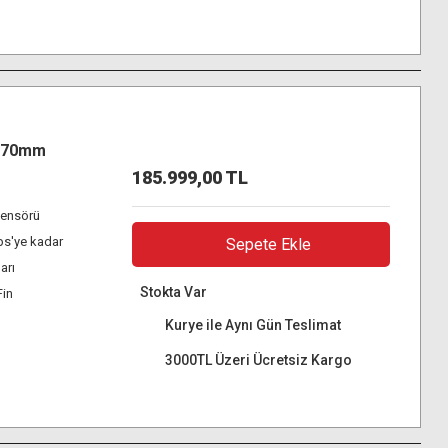
4-70mm
185.999,00 TL
ensörü
ps'ye kadar
Sepete Ekle
arı
Stokta Var
Fin
Kurye ile Aynı Gün Teslimat
3000TL Üzeri Ücretsiz Kargo