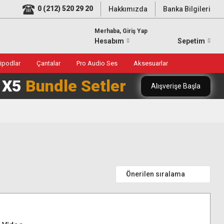
0 (212) 520 29 20
Hakkımızda
Banka Bilgileri
Merhaba, Giriş Yap
Hesabım
Sepetim
ripodlar
Çantalar
Pro Audio Ses
Aksesuarlar
0 X5
Bundle Setler
Alışverişe Başla