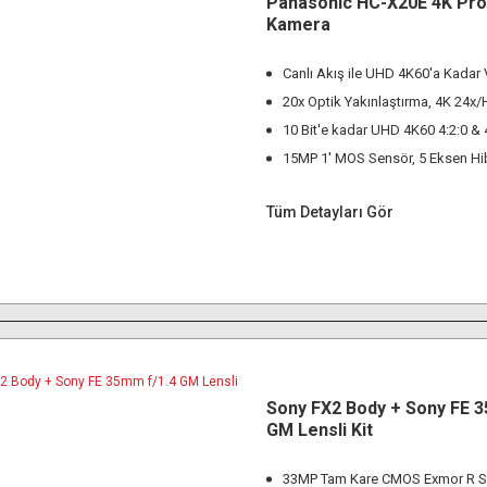
Panasonic HC-X20E 4K Pro
Kamera
Canlı Akış ile UHD 4K60'a Kadar
20x Optik Yakınlaştırma, 4K 24x
10 Bit'e kadar UHD 4K60 4:2:0 & 
15MP 1' MOS Sensör, 5 Eksen Hib
Tüm Detayları Gör
Sony FX2 Body + Sony FE 3
GM Lensli Kit
33MP Tam Kare CMOS Exmor R S