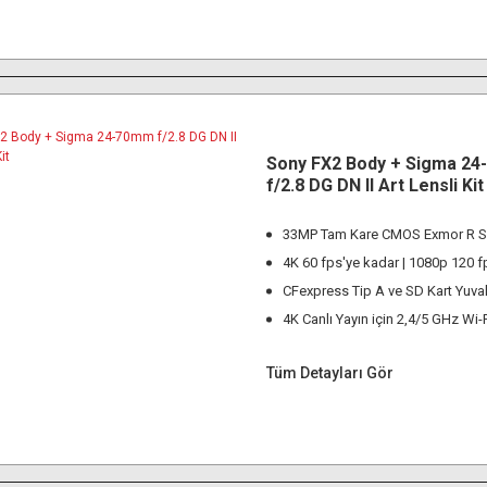
Sony FX2 Body + Sigma 2
f/2.8 DG DN II Art Lensli Kit
33MP Tam Kare CMOS Exmor R S
4K 60 fps'ye kadar | 1080p 120 f
CFexpress Tip A ve SD Kart Yuval
4K Canlı Yayın için 2,4/5 GHz Wi-
Tüm Detayları Gör