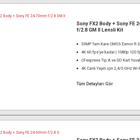
Sony FX2 Body + Sony FE 
f/2.8 GM II Lensli Kit
33MP Tam Kare CMOS Exmor R S
4K 60 fps'ye kadar | 1080p 120 f
CFexpress Tip A ve SD Kart Yuval
4K Canlı Yayın için 2,4/5 GHz Wi-
Tüm Detayları Gör