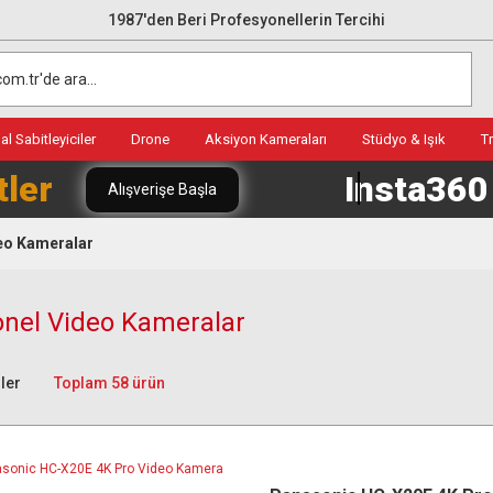
1987'den Beri Profesyonellerin Tercihi
l Sabitleyiciler
Drone
Aksiyon Kameraları
Stüdyo & Işık
T
tler
Insta36
Alışverişe Başla
eo Kameralar
onel Video Kameralar
ler
Toplam 58 ürün