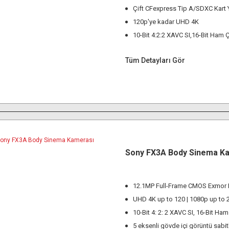
Çift CFexpress Tip A/SDXC Kart 
120p'ye kadar UHD 4K
10-Bit 4:2:2 XAVC SI,16-Bit Ham Ç
Tüm Detayları Gör
Sony FX3A Body Sinema K
12.1MP Full-Frame CMOS Exmor 
UHD 4K up to 120 | 1080p up to 
10-Bit 4: 2: 2 XAVC SI, 16-Bit Ham
5 eksenli gövde içi görüntü sabi