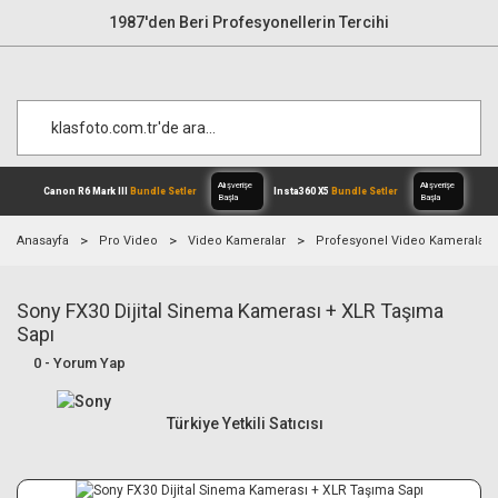
1987'den Beri Profesyonellerin Tercihi
Anasayfa
Pro Video
Video Kameralar
Profesyonel Video Kameralar
Sony FX30 Dijital Sinema Kamerası + XLR Taşıma
Alışverişe
Canon R6 Mark III
Bundle Setler
Inst
Başla
Sapı
0 - Yorum Yap
Türkiye Yetkili Satıcısı