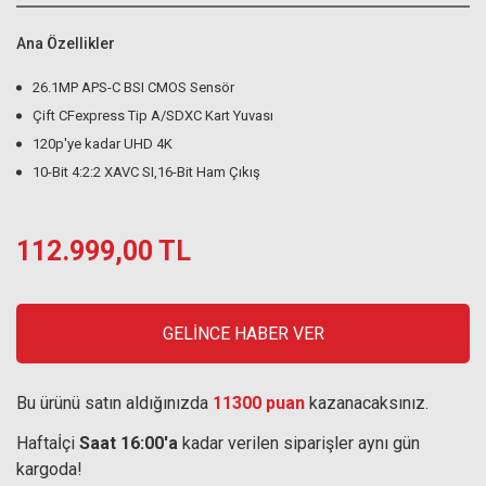
Ana Özellikler
26.1MP APS-C BSI CMOS Sensör
Çift CFexpress Tip A/SDXC Kart Yuvası
120p'ye kadar UHD 4K
10-Bit 4:2:2 XAVC SI,16-Bit Ham Çıkış
112.999,00 TL
GELİNCE HABER VER
Bu ürünü satın aldığınızda
11300 puan
kazanacaksınız.
Haftaİçi
Saat 16:00'a
kadar verilen siparişler aynı gün
kargoda!