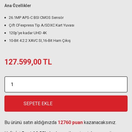
Ana Özellikler
26.1MP APS-C BSI CMOS Sensör
Çift CFexpress Tip A/SDXC Kart Yuvası
120p'ye kadar UHD 4K
10-Bit 4:2:2 XAVC SI,16-Bit Ham Çıkış
127.599,00 TL
SEPETE EKLE
Bu ürünü satın aldığınızda
12760 puan
kazanacaksınız.