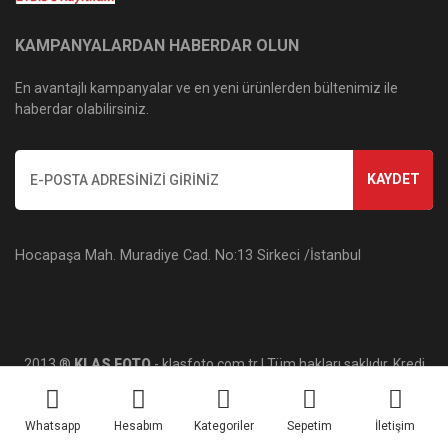
KAMPANYALARDAN HABERDAR OLUN
En avantajlı kampanyalar ve en yeni ürünlerden bültenimiz ile
haberdar olabilirsiniz.
KAYDET
Hocapaşa Mah. Muradiye Cad. No:13 Sirkeci /İstanbul
2013 ®
KLAS FOTO
- klasfoto.com.tr | Tüm hakları saklıdır. Kredi
kartı bilgileriniz 256bit SSL sertifikası ile korunmaktadır.
Whatsapp
Hesabım
Kategoriler
Sepetim
İletişim
ile
ideasoft
e-