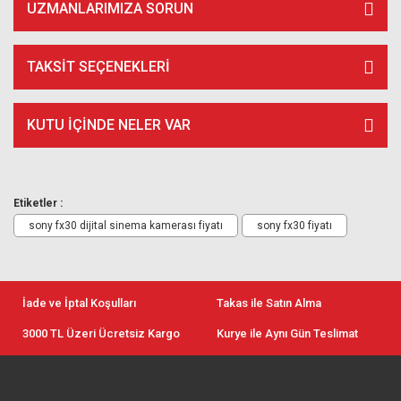
UZMANLARIMIZA SORUN
TAKSIT SEÇENEKLERI
KUTU İÇİNDE NELER VAR
Etiketler :
sony fx30 dijital sinema kamerası fiyatı
sony fx30 fiyatı
İade ve İptal Koşulları
Takas ile Satın Alma
3000 TL Üzeri Ücretsiz Kargo
Kurye ile Aynı Gün Teslimat