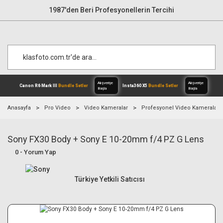
1987'den Beri Profesyonellerin Tercihi
Anasayfa
Pro Video
Video Kameralar
Profesyonel Video Kameralar
Sony FX30 Body + Sony E 10-20mm f/4 PZ G Lens
Alışverişe
Canon R6 Mark III
Bundle Setler
Inst
Başla
0 - Yorum Yap
Türkiye Yetkili Satıcısı