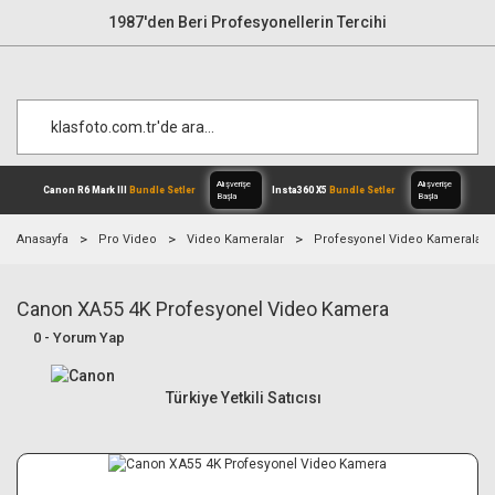
1987'den Beri Profesyonellerin Tercihi
Anasayfa
Pro Video
Video Kameralar
Profesyonel Video Kameralar
Canon XA55 4K Profesyonel Video Kamera
Alışverişe
Canon R6 Mark III
Bundle Setler
Inst
Başla
0 - Yorum Yap
Türkiye Yetkili Satıcısı