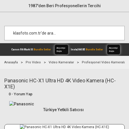
1987'den Beri Profesyonellerin Tercihi
Anasayfa
Pro Video
Video Kameralar
Profesyonel Video Kameralar
Panasonic HC-X1 Ultra HD 4K Video Kamera (HC-
Alışverişe
Canon R6 Mark III
Bundle Setler
Inst
Başla
X1E)
0 - Yorum Yap
Türkiye Yetkili Satıcısı