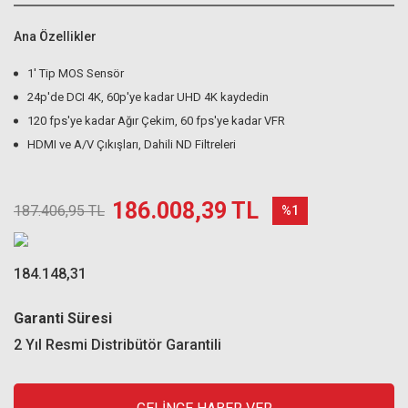
Ana Özellikler
1' Tip MOS Sensör
24p'de DCI 4K, 60p'ye kadar UHD 4K kaydedin
120 fps'ye kadar Ağır Çekim, 60 fps'ye kadar VFR
HDMI ve A/V Çıkışları, Dahili ND Filtreleri
186.008,39 TL
187.406,95 TL
%1
184.148,31
Garanti Süresi
2 Yıl Resmi Distribütör Garantili