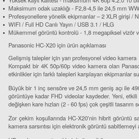
Yüksek kayıt kalitesi - maksimum 4K 60p 4:2:0 10 bit
Maksimum odak uzaklığı - F2,8-4,5 ile 24,5 mm WW'
Profesyonellere yönelik ekipmanlar – 2 XLR girişi / ND
WIFI / Full HD Canlı Yayın / USB 3.1 / HLG
Mükemmel görüntü kontrolü - 1,8 megapiksel vizör v
Panasonic HC-X20 için ürün açıklaması
Gelişmiş talepler için yarı profesyonel video kamera
Kompakt bir 4K 50p/60p video kamera olan Panason
etkinlikler için farklı talepleri karşılayan ekipmanlar s
Büyük bir 1 inç sensöre ve 24,5 mm geniş açı ile 49
görüntüye kadar FHD videolar kaydeder. Yeni, etkili
değişken kare hızları (2 - 60 fps) çok çeşitli tasarım 
Zor çekim koşullarında HC-X20'nin hibrit görüntü sab
kamera sarsıntısı için elektronik görüntü sabitlemeyi al