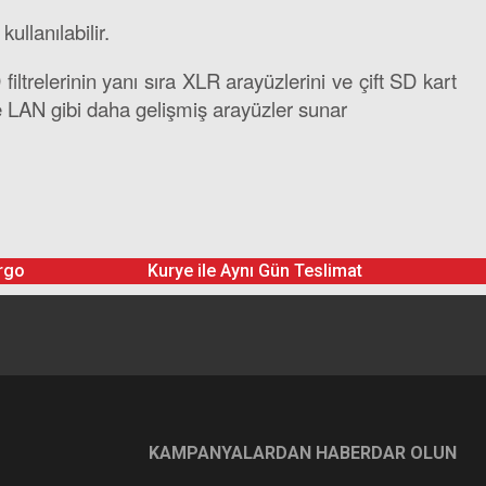
llanılabilir.
trelerinin yanı sıra XLR arayüzlerini ve çift SD kart
e LAN gibi daha gelişmiş arayüzler sunar
ofon tutucusu, vizör adaptörü ve güneşlik
rgo
Kurye ile Aynı Gün Teslimat
KAMPANYALARDAN HABERDAR OLUN