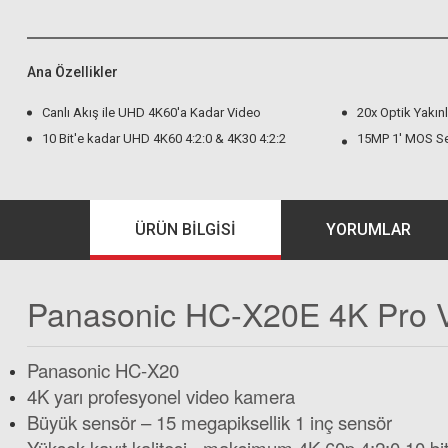
Ana Özellikler
Canlı Akış ile UHD 4K60'a Kadar Video
20x Optik Yakın
10 Bit'e kadar UHD 4K60 4:2:0 & 4K30 4:2:2
15MP 1' MOS Sen
ÜRÜN BILGISI
YORUMLAR
Panasonic HC-X20E 4K Pro 
Panasonic HC-X20
4K yarı profesyonel video kamera
Büyük sensör – 15 megapiksellik 1 inç sensör