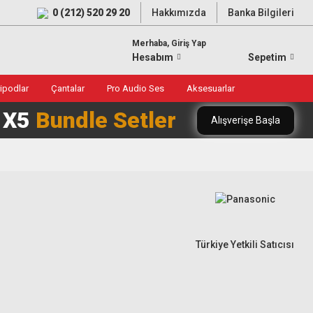
0 (212) 520 29 20
Hakkımızda
Banka Bilgileri
Merhaba, Giriş Yap
Hesabım
Sepetim
ripodlar
Çantalar
Pro Audio Ses
Aksesuarlar
0 X5
Bundle Setler
Alışverişe Başla
Türkiye Yetkili Satıcısı