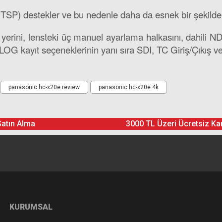
P) destekler ve bu nedenle daha da esnek bir şekilde ku
ni, lensteki üç manuel ayarlama halkasını, dahili ND fil
OG kayıt seçeneklerinin yanı sıra SDI, TC Giriş/Çıkış v
 güç kablosu, Li-ion pil (5.900mAh), şarj cihazı, mikr
Ürün hakkında henüz soru sorulmamış.
Bu ürüne yorum yapın! Puan Kazanın
panasonic hc-x20e review
panasonic hc-x20e 4k
Yorum Yaz
Soru Sor
Satın Alma
3000 TL Üzeri Ücretsiz Ka
KURUMSAL