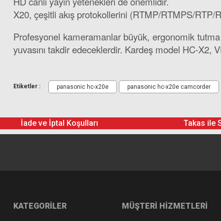
HD canlı yayın yetenekleri de önemlidir.
X20, çeşitli akış protokollerini (RTMP/RTMPS/RTP/RTS
Profesyonel kameramanlar büyük, ergonomik tutma yeri
yuvasını takdir edeceklerdir. Kardeş model HC-X2, VL
Panasonic HC-X20E 4K Pro Video Kamera Güç adaptörü,
Etiketler :
panasonic hc-x20e
panasonic hc-x20e camcorder
İade ve İptal Koşulları
Takas ile 
KATEGORİLER
MÜŞTERİ HİZMETLERİ