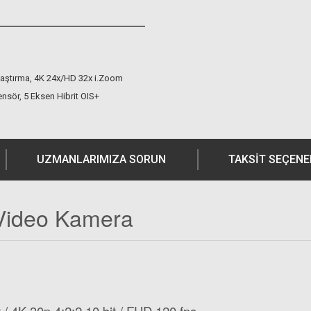
laştırma, 4K 24x/HD 32x i.Zoom
sör, 5 Eksen Hibrit OIS+
UZMANLARIMIZA SORUN
TAKSIT SEÇENE
Video Kamera