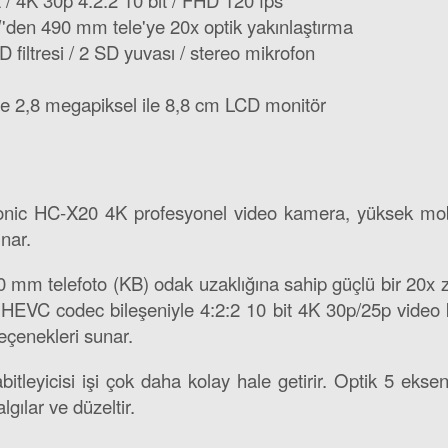
 / 4K 30p 4:2:2 10 bit / FHD 120 fps
den 490 mm tele'ye 20x optik yakınlaştırma
 filtresi / 2 SD yuvası / stereo mikrofon
e 2,8 megapiksel ile 8,8 cm LCD monitör
ic HC-X20 4K profesyonel video kamera, yüksek mobilit
unar.
0 mm telefoto (KB) odak uzaklığına sahip güçlü bir 20x
 HEVC codec bileşeniyle 4:2:2 10 bit 4K 30p/25p video 
seçenekleri sunar.
itleyicisi işi çok daha kolay hale getirir. Optik 5 eks
gılar ve düzeltir.