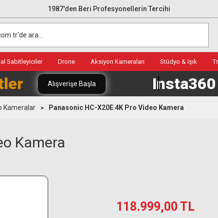
1987'den Beri Profesyonellerin Tercihi
l Sabitleyiciler
Drone
Aksiyon Kameraları
Stüdyo & Işık
T
tler
Insta36
Alışverişe Başla
o Kameralar
Panasonic HC-X20E 4K Pro Video Kamera
eo Kamera
118.999,00 TL