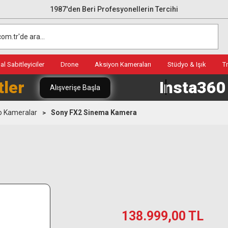
1987'den Beri Profesyonellerin Tercihi
l Sabitleyiciler
Drone
Aksiyon Kameraları
Stüdyo & Işık
T
tler
Insta36
Alışverişe Başla
o Kameralar
Sony FX2 Sinema Kamera
138.999,00 TL