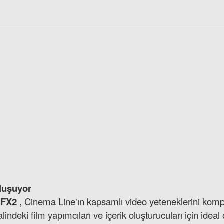
Lex
30 CFexpress Type A / SD UHS-II USB 3.2 Gen 2 Kart Okuyucu
luşuyor
5.255,80 TL
 FX2
, Cinema Line'ın kapsamlı video yeteneklerini komp
lindeki film yapımcıları ve içerik oluşturucuları için id