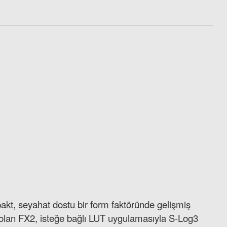
ar RW515 CFexpress Type A USB-C 3.2 Gen 2 Kart Okuyucu
2.649,00 TL
akt, seyahat dostu bir form faktöründe gelişmiş
eal olan FX2, isteğe bağlı LUT uygulamasıyla S-Log3