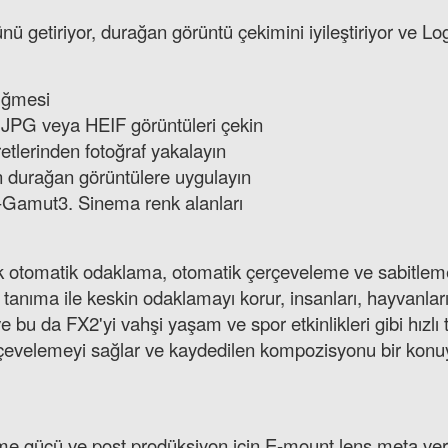
 getiriyor, durağan görüntü çekimini iyileştiriyor ve Log
B Professional CFexpress Type A GOLD Hafıza Kartı + Lexar Kart Oku
üğmesi
 JPG veya HEIF görüntüleri çekin
etlerinden fotoğraf yakalayın
6.689,20 TL
an durağan görüntülere uygulayın
-Gamut3. Sinema renk alanları
k otomatik odaklama, otomatik çerçeveleme ve sabitlemed
 tanıma ile keskin odaklamayı korur, insanları, hayvanları
e bu da FX2'yi vahşi yaşam ve spor etkinlikleri gibi hızlı 
rçevelemeyi sağlar ve kaydedilen kompozisyonu bir konu
me gücü ve post prodüksiyon için E-mount lens meta veri