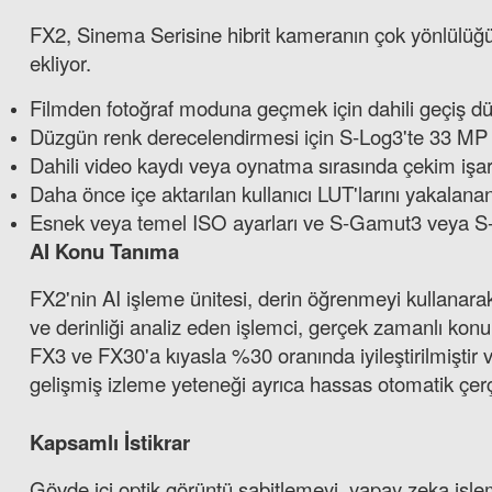
FX2, Sinema Serisine hibrit kameranın çok yönlülüğünü
ekliyor.
Lexar 80G
Filmden fotoğraf moduna geçmek için dahili geçiş d
Düzgün renk derecelendirmesi için S-Log3'te 33 MP
Dahili video kaydı veya oynatma sırasında çekim işar
Daha önce içe aktarılan kullanıcı LUT'larını yakalan
Esnek veya temel ISO ayarları ve S-Gamut3 veya S
AI Konu Tanıma
FX2'nin AI işleme ünitesi, derin öğrenmeyi kullanara
ve derinliği analiz eden işlemci, gerçek zamanlı konu
FX3 ve FX30'a kıyasla %30 oranında iyileştirilmiştir v
gelişmiş izleme yeteneği ayrıca hassas otomatik çe
Kapsamlı İstikrar
Gövde içi optik görüntü sabitlemeyi, yapay zeka işle