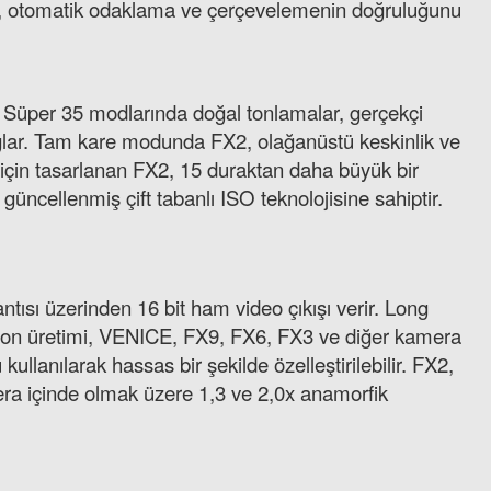
rimi, otomatik odaklama ve çerçevelemenin doğruluğunu
Süper 35 modlarında doğal tonlamalar, gerçekçi
ğlar. Tam kare modunda FX2, olağanüstü keskinlik ve
 için tasarlanan FX2, 15 duraktan daha büyük bir
üncellenmiş çift tabanlı ISO teknolojisine sahiptir.
tısı üzerinden 16 bit ham video çıkışı verir. Long
 ton üretimi, VENICE, FX9, FX6, FX3 ve diğer kamera
lanılarak hassas bir şekilde özelleştirilebilir. FX2,
era içinde olmak üzere 1,3 ve 2,0x anamorfik