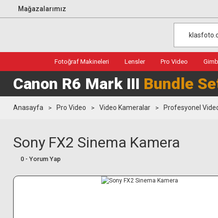
Mağazalarımız
Fotoğraf Makineleri
Lensler
Pro Video
Gimba
Canon R6 Mark III
Bundle Se
Anasayfa
Pro Video
Video Kameralar
Profesyonel Vide
Sony FX2 Sinema Kamera
0 - Yorum Yap