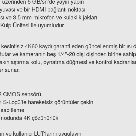
 üzerinden 5 GB/sn'de yayın yapın
yuvası ve bir HDMI bağlantı noktası
ı ve 3,5 mm mikrofon ve kulaklık jakları
 Kulp Ünitesi ile uyumludur
sintisiz 4K60 kaydı garanti eden güncellenmiş bir ısı da
utar ve kameranın beş 1/4"-20 dişi dişinden birine sahipti
akınlaştırma kolu, oynatma düğmesi ve kontrol kadranları gi
er sunar.
r R CMOS sensörü
 S-Log3'te hareketsiz görüntüler çekin
 sabitleme
 modunda 4K çözünürlük
n ve kullanıcı LUT'larını uygulayın