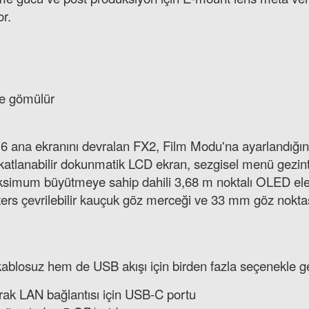
or.
re gömülür
 ana ekranını devralan FX2, Film Modu'na ayarlandığın
 katlanabilir dokunmatik LCD ekran, sezgisel menü gezinti
ksimum büyütmeye sahip dahili 3,68 m noktalı OLED elektr
ters çevrilebilir kauçuk göz merceği ve 33 mm göz noktas
m kablosuz hem de USB akışı için birden fazla seçenekle g
larak LAN bağlantısı için USB-C portu