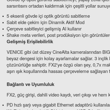
sarsıntısını ortadan kaldırmak için çeşitli yollar sunuy
5 eksenli gövde içi optik görüntü sabitleme
Sabit elde çekim için Dinamik Aktif Mod
Çerçeve sabitleyici gelişmiş AI kullanır
Shake meta verileri, post prodüksiyon için görüntüle
Gelişmiş Erişilebilirlik
VENICE gibi üst düzey CineAlta kameralarından BIG6
beyaz dengesi için kolay ayarlamalar sağlar. 3 inçlik
çözünürlüğe sahiptir. FX2'ye özgü olan şey, 0,7x ma
aşırı ışık koşullarında hassas çerçeveleme sağlayan 
Bağlantı ve Uyumluluk
FX2, güç girişi, dahili video kaydı, veri çıkışı ve he
PD hızlı şarjı veya gigabit Ethernet adaptörü kullanı