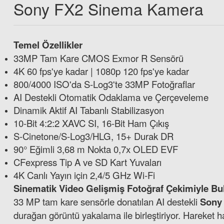
Sony FX2 Sinema Kamera
Temel Özellikler
33MP Tam Kare CMOS Exmor R Sensörü
4K 60 fps'ye kadar | 1080p 120 fps'ye kadar
800/4000 ISO'da S-Log3'te 33MP Fotoğraflar
Sony 640GB CFexpress Type A TOUGH Hafıza Kartı
AI Destekli Otomatik Odaklama ve Çerçeveleme
Dinamik Aktif AI Tabanlı Stabilizasyon
10-Bit 4:2:2 XAVC SI, 16-Bit Ham Çıkış
49.599,00 TL
S-Cinetone/S-Log3/HLG, 15+ Durak DR
90° Eğimli 3,68 m Nokta 0,7x OLED EVF
CFexpress Tip A ve SD Kart Yuvaları
Lexar RW5
4K Canlı Yayın için 2,4/5 GHz Wi-Fi
Sinematik Video Gelişmiş Fotoğraf Çekimiyle Bu
33 MP tam kare sensörle donatılan AI destekli
Sony
durağan görüntü yakalama ile birleştiriyor. Hareket ha