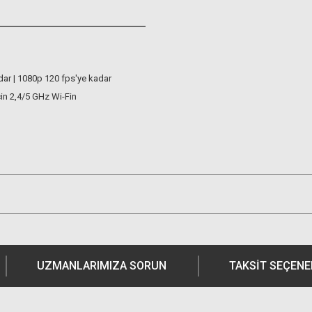
dar | 1080p 120 fps'ye kadar
çin 2,4/5 GHz Wi-Fin
UZMANLARIMIZA SORUN
TAKSIT SEÇENE