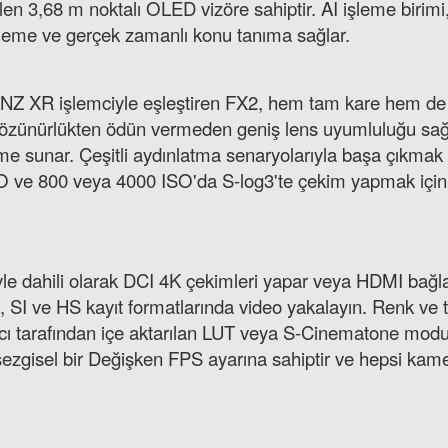
bilen 3,68 m noktalı OLED vizöre sahiptir. AI işleme bi
tleme ve gerçek zamanlı konu tanıma sağlar.
NZ XR işlemciyle eşleştiren FX2, hem tam kare hem de 
ve çözünürlükten ödün vermeden geniş lens uyumluluğu sa
leme sunar. Çeşitli aydınlatma senaryolarıyla başa çıkmak
SO ve 800 veya 4000 ISO'da S-log3'te çekim yapmak için g
le dahili olarak DCI 4K çekimleri yapar veya HDMI bağlan
, SI ve HS kayıt formatlarında video yakalayın. Renk ve
cı tarafından içe aktarılan LUT veya S-Cinematone modu kul
sezgisel bir Değişken FPS ayarına sahiptir ve hepsi kam