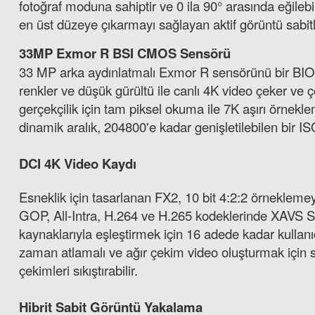
fotoğraf moduna sahiptir ve 0 ila 90° arasında eğile
en üst düzeye çıkarmayı sağlayan aktif görüntü sabi
33MP Exmor R BSI CMOS Sensörü
33 MP arka aydınlatmalı Exmor R sensörünü bir BIO
renkler ve düşük gürültü ile canlı 4K video çeker 
gerçekçilik için tam piksel okuma ile 7K aşırı örnek
dinamik aralık, 204800'e kadar genişletilebilen bir I
DCI 4K Video Kaydı
Esneklik için tasarlanan FX2, 10 bit 4:2:2 örneklemey
GOP, All-Intra, H.264 ve H.265 kodeklerinde XAVS S
Sony 320GB CFexpress Type A TOUGH Hafıza Kartı
kaynaklarıyla eşleştirmek için 16 adede kadar kullanı
zaman atlamalı ve ağır çekim video oluşturmak için 
çekimleri sıkıştırabilir.
26.998,92 TL
Hibrit Sabit Görüntü Yakalama