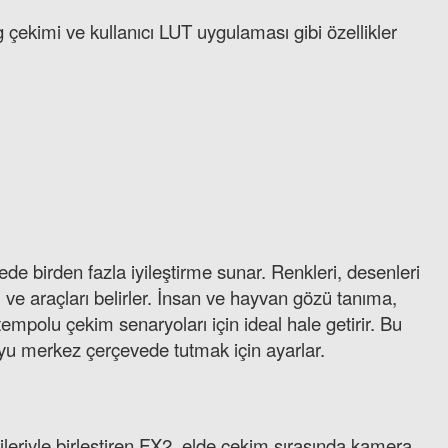
 çekimi ve kullanıcı LUT uygulaması gibi özellikler
yucu
e birden fazla iyileştirme sunar. Renkleri, desenleri
 ve araçları belirler. İnsan ve hayvan gözü tanıma,
tempolu çekim senaryoları için ideal hale getirir. Bu
yu merkez çerçevede tutmak için ayarlar.
leriyle birleştiren FX2, elde çekim sırasında kamera