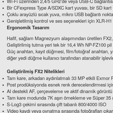
Wi-Fi üzerinden 2,4/5 GHz'de veya USB-C bağlantısı
Bir CFexpress Type A/SDXC kart yuvası, bir SD kart 
Çoklu arayüzlü sıcak yuva, mikro USB bağlantı noktas
Genişletilmiş kontrol ve ses seçenekleri için XLR-H1
Ergonomik Tasarım
Hafif, sağlam Magnezyum alaşımından üretilen FX2, ke
Geliştirilmiş tutma yeri tek bir 16,4 Wh NP-FZ100 pil t
Güç anahtarı, kayıt düğmesi, film/fotoğraf anahtarı, y
diğer yedi düğme kullanıcı tarafından atanabilir işlevl
Geliştirilmiş FX2 Nitelikleri
Tam kare, arkadan aydınlatmalı 33 MP etkili Exmo
Post prodüksiyonda esnek renk derecelendirmesi için
AI destekli AF, çerçeveleme ve aktif dinamik görüntü
Tam kare modunda 7K aşırı örnekleme ve Süper 35
S-Log3 çekimi sırasında çift tabanlı 800/4000 ISO
Video kaydı veya oynatma sırasında fotoğrafları çıkarı