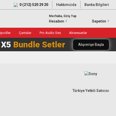
0 (212) 520 29 20
Hakkımızda
Banka Bilgileri
Merhaba, Giriş Yap
Hesabım
Sepetim
ripodlar
Çantalar
Pro Audio Ses
Aksesuarlar
0 X5
Bundle Setler
Alışverişe Başla
Türkiye Yetkili Satıcısı