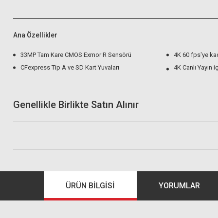
Ana Özellikler
33MP Tam Kare CMOS Exmor R Sensörü
4K 60 fps'ye ka
CFexpress Tip A ve SD Kart Yuvaları
4K Canlı Yayın i
Genellikle Birlikte Satın Alınır
ÜRÜN BILGISI
YORUMLAR