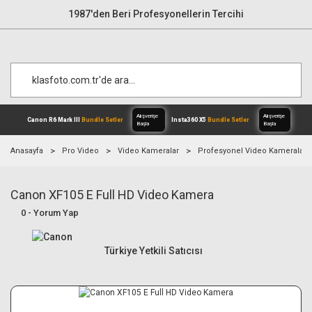
1987'den Beri Profesyonellerin Tercihi
Anasayfa
Pro Video
Video Kameralar
Profesyonel Video Kameralar
Canon XF105 E Full HD Video Kamera
Alışverişe
Canon R6 Mark III
Bundle Setler
Inst
Başla
0 - Yorum Yap
Türkiye Yetkili Satıcısı