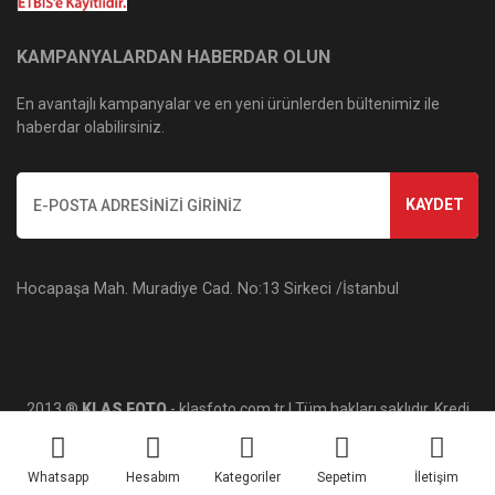
KAMPANYALARDAN HABERDAR OLUN
En avantajlı kampanyalar ve en yeni ürünlerden bültenimiz ile
haberdar olabilirsiniz.
KAYDET
Hocapaşa Mah. Muradiye Cad. No:13 Sirkeci /İstanbul
2013 ®
KLAS FOTO
- klasfoto.com.tr | Tüm hakları saklıdır. Kredi
kartı bilgileriniz 256bit SSL sertifikası ile korunmaktadır.
Whatsapp
Hesabım
Kategoriler
Sepetim
İletişim
ile
ideasoft
e-