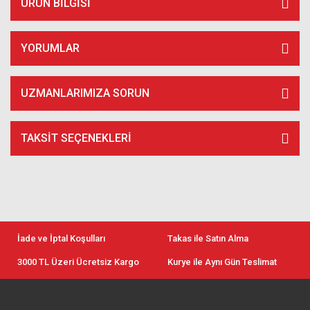
ÜRÜN BILGISI
YORUMLAR
UZMANLARIMIZA SORUN
TAKSIT SEÇENEKLERI
İade ve İptal Koşulları
Takas ile Satın Alma
3000 TL Üzeri Ücretsiz Kargo
Kurye ile Aynı Gün Teslimat