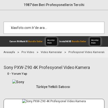
1987'den Beri Profesyonellerin Tercihi
Anasayfa
Pro Video
Video Kameralar
Profesyonel Video Kameralar
Sony PXW-Z90 4K Profesyonel Video Kamera
Alışverişe
Canon R6 Mark III
Bundle Setler
Inst
Başla
0 - Yorum Yap
Türkiye Yetkili Satıcısı