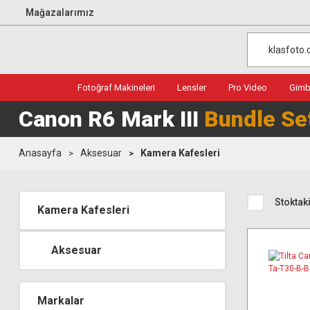
Mağazalarımız
Fotoğraf Makineleri
Lensler
Pro Video
Gimba
Canon R6 Mark III
Bundle Se
Anasayfa
Aksesuar
Kamera Kafesleri
Stoktaki
Kamera Kafesleri
Aksesuar
Markalar