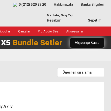
0 (212) 520 29 20
Hakkımızda
Banka Bilgileri
Merhaba, Giriş Yap
Hesabım
Sepetim
ripodlar
Çantalar
Pro Audio Ses
Aksesuarlar
0 X5
Bundle Setler
Alışverişe Başla
y A7 iv