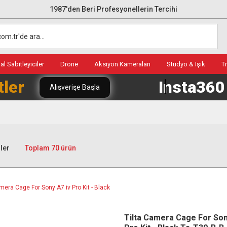
1987'den Beri Profesyonellerin Tercihi
l Sabitleyiciler
Drone
Aksiyon Kameraları
Stüdyo & Işık
T
tler
Insta36
Alışverişe Başla
ler
Toplam 70 ürün
Tilta Camera Cage For Son