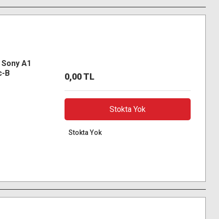
r Sony A1
c-B
0,00 TL
Stokta Yok
Stokta Yok