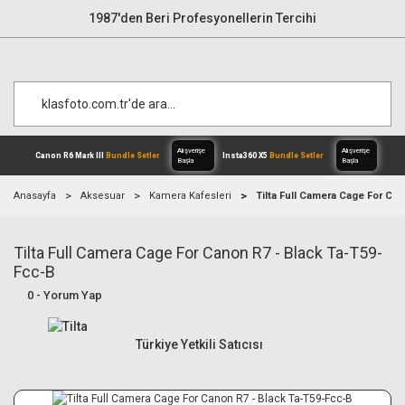
1987'den Beri Profesyonellerin Tercihi
Anasayfa
Aksesuar
Kamera Kafesleri
Tilta Full Camera Cage For Ca
Tilta Full Camera Cage For Canon R7 - Black Ta-T59-
Alışverişe
Canon R6 Mark III
Bundle Setler
Inst
Başla
Fcc-B
0 - Yorum Yap
Türkiye Yetkili Satıcısı