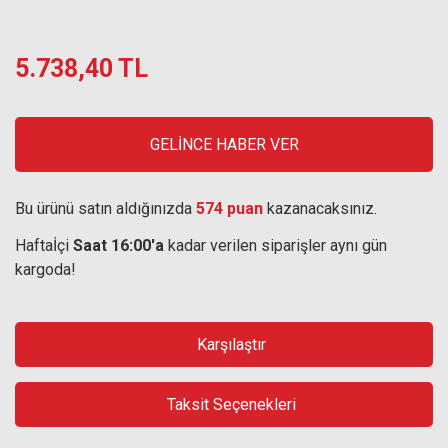
5.738,40 TL
GELİNCE HABER VER
Bu ürünü satın aldığınızda
574 puan
kazanacaksınız.
Haftaİçi
Saat 16:00'a
kadar verilen siparişler aynı gün
kargoda!
Karşılaştır
Taksit Seçenekleri