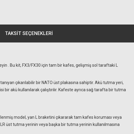
TAKSIT SEÇENEKLERI
n . Bu kit, FX3/FX30 için tam bir kafes, gelişmiş sol taraftaki L
nıyan çıkarılabilir bir NATO üst plakasına sahiptir. Akü tutma yeri,
ir akü kullanılarak çalıştırılır. Kafeste ayrıca sağ tarafta bir tutma
llenmiş model, yan L braketini çıkararak tam kafes koruması veya
LR üst tutma yerinin veya başka bir tutma yerinin kullanılmasına