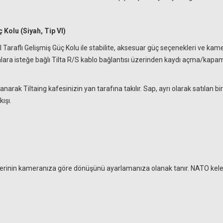
ç Kolu (Siyah, Tip VI)
lir Sol Taraflı Gelişmiş Güç Kolu ile stabilite, aksesuar güç seçenekleri v
lara isteğe bağlı Tilta R/S kablo bağlantısı üzerinden kaydı açma/kapa
anarak Tiltaing kafesinizin yan tarafına takılır. Sap, ayrı olarak satılan
ışı.
 yerinin kameranıza göre dönüşünü ayarlamanıza olanak tanır. NATO kelep