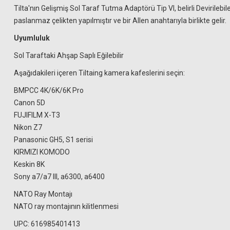
Tilta'nın Gelişmiş Sol Taraf Tutma Adaptörü Tip VI, belirli Deviril
paslanmaz çelikten yapılmıştır ve bir Allen anahtarıyla birlikte gelir.
Uyumluluk
Sol Taraftaki Ahşap Saplı Eğilebilir
Aşağıdakileri içeren Tiltaing kamera kafeslerini seçin:
BMPCC 4K/6K/6K Pro
Canon 5D
FUJIFILM X-T3
Nikon Z7
Panasonic GH5, S1 serisi
KIRMIZI KOMODO
Keskin 8K
Sony a7/a7 III, a6300, a6400
NATO Ray Montajı
NATO ray montajının kilitlenmesi
UPC: 616985401413