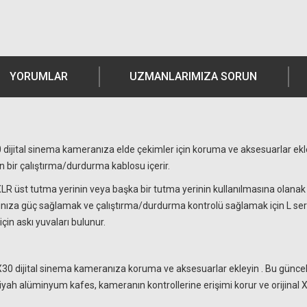
YORUMLAR
UZMANLARIMIZA SORUN
 dijital sinema kameranıza elde çekimler için koruma ve aksesuarlar ekleyi
için bir çalıştırma/durdurma kablosu içerir.
LR üst tutma yerinin veya başka bir tutma yerinin kullanılmasına olanak ta
ıza güç sağlamak ve çalıştırma/durdurma kontrolü sağlamak için L serisi b
için askı yuvaları bulunur.
FX30 dijital sinema kameranıza koruma ve aksesuarlar ekleyin . Bu günce
ah alüminyum kafes, kameranın kontrollerine erişimi korur ve orijinal X