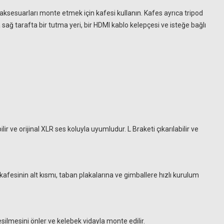
 aksesuarları monte etmek için kafesi kullanın. Kafes ayrıca tripod
 sağ tarafta bir tutma yeri, bir HDMI kablo kelepçesi ve isteğe bağlı
r ve orijinal XLR ses koluyla uyumludur. L Braketi çıkarılabilir ve
afesinin alt kısmı, taban plakalarına ve gimballere hızlı kurulum
esilmesini önler ve kelebek vidayla monte edilir.