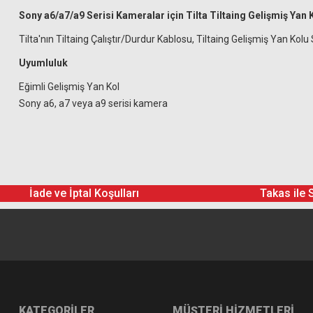
Sony a6/a7/a9 Serisi Kameralar için Tilta Tiltaing Gelişmiş Ya
Tilta'nın Tiltaing Çalıştır/Durdur Kablosu, Tiltaing Gelişmiş Yan K
Uyumluluk
Eğimli Gelişmiş Yan Kol
Sony a6, a7 veya a9 serisi kamera
İade ve İptal Koşulları
Takas ile 
KATEGORİLER
MÜŞTERİ HİZMETLERİ