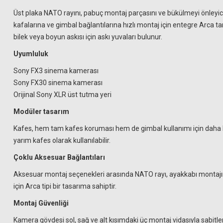
Üst plaka NATO rayını, pabuç montaj parçasını ve bükülmeyi önleyici 
kafalarına ve gimbal bağlantılarına hızlı montaj için entegre Arca tar
bilek veya boyun askısı için askı yuvaları bulunur.
Uyumluluk
Sony FX3 sinema kamerası
Sony FX30 sinema kamerası
Orijinal Sony XLR üst tutma yeri
Modüler tasarım
Kafes, hem tam kafes koruması hem de gimbal kullanımı için daha hafif 
yarım kafes olarak kullanılabilir.
Çoklu Aksesuar Bağlantıları
Aksesuar montaj seçenekleri arasında NATO rayı, ayakkabı montajının
için Arca tipi bir tasarıma sahiptir.
Montaj Güvenliği
Kamera gövdesi sol, sağ ve alt kısımdaki üç montaj vidasıyla sabitlen