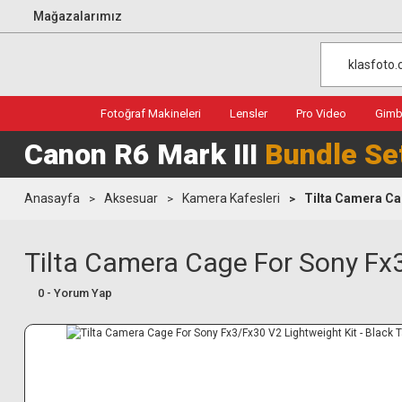
Mağazalarımız
Fotoğraf Makineleri
Lensler
Pro Video
Gimba
Canon R6 Mark III
Bundle Se
Anasayfa
Aksesuar
Kamera Kafesleri
Tilta Camera Ca
Tilta Camera Cage For Sony Fx3
0 - Yorum Yap