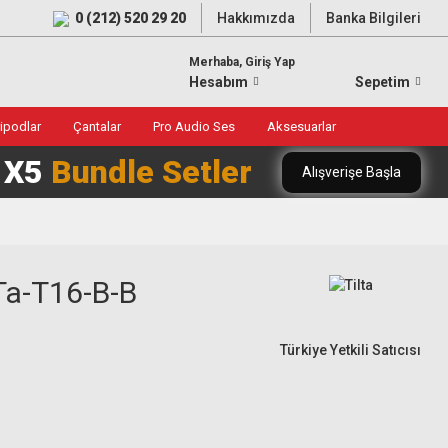
0 (212) 520 29 20
Hakkımızda
Banka Bilgileri
Merhaba, Giriş Yap
Hesabım
Sepetim
ripodlar
Çantalar
Pro Audio Ses
Aksesuarlar
0 X5
Bundle Setler
Alışverişe Başla
Ta-T16-B-B
Türkiye Yetkili Satıcısı