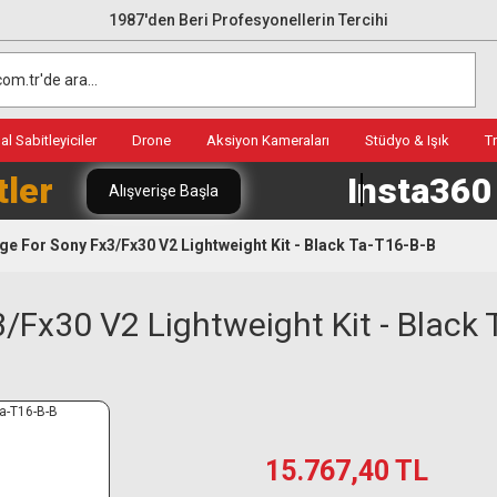
1987'den Beri Profesyonellerin Tercihi
l Sabitleyiciler
Drone
Aksiyon Kameraları
Stüdyo & Işık
T
tler
Insta36
Alışverişe Başla
ge For Sony Fx3/Fx30 V2 Lightweight Kit - Black Ta-T16-B-B
/Fx30 V2 Lightweight Kit - Black 
15.767,40 TL