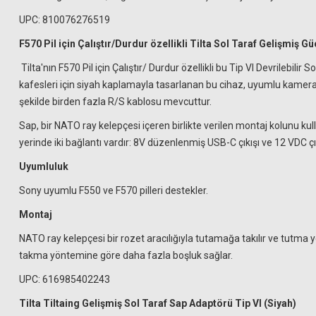
UPC: 810076276519
F570 Pil için Çalıştır/Durdur özellikli Tilta Sol Taraf Gelişmiş Gü
Tilta'nın F570 Pil için Çalıştır/ Durdur özellikli bu Tip VI Devrilebi
kafesleri için siyah kaplamayla tasarlanan bu cihaz, uyumlu kamera
şekilde birden fazla R/S kablosu mevcuttur.
Sap, bir NATO ray kelepçesi içeren birlikte verilen montaj kolunu kull
yerinde iki bağlantı vardır: 8V düzenlenmiş USB-C çıkışı ve 12 VDC çık
Uyumluluk
Sony uyumlu F550 ve F570 pilleri destekler.
Montaj
NATO ray kelepçesi bir rozet aracılığıyla tutamağa takılır ve tutma
takma yöntemine göre daha fazla boşluk sağlar.
UPC: 616985402243
Tilta Tiltaing Gelişmiş Sol Taraf Sap Adaptörü Tip VI (Siyah)