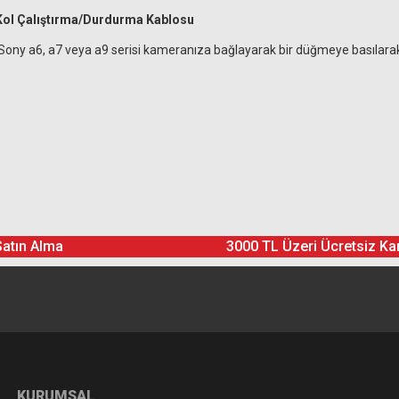
n Kol Çalıştırma/Durdurma Kablosu
olu Sony a6, a7 veya a9 serisi kameranıza bağlayarak bir düğmeye basılara
Ürün hakkında henüz soru sorulmamış.
Bu ürüne yorum yapın! Puan Kazanın
Satın Alma
3000 TL Üzeri Ücretsiz Ka
Yorum Yaz
Soru Sor
KURUMSAL