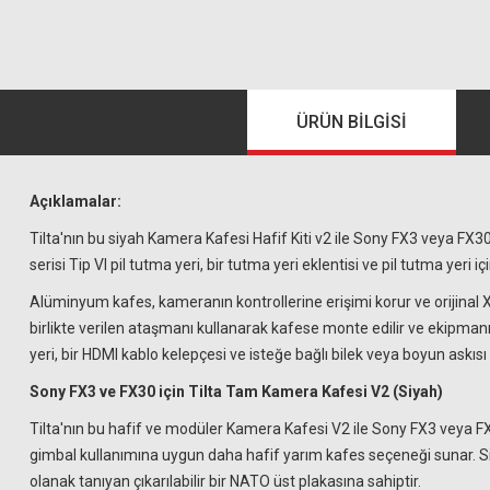
ÜRÜN BILGISI
Açıklamalar:
Tilta'nın bu siyah Kamera Kafesi Hafif Kiti v2 ile Sony FX3 veya FX30
serisi Tip VI pil tutma yeri, bir tutma yeri eklentisi ve pil tutma yeri 
Alüminyum kafes, kameranın kontrollerine erişimi korur ve orijinal X
birlikte verilen ataşmanı kullanarak kafese monte edilir ve ekipmanın
yeri, bir HDMI kablo kelepçesi ve isteğe bağlı bilek veya boyun askısı 
Sony FX3 ve FX30 için Tilta Tam Kamera Kafesi V2 (Siyah)
Tilta'nın bu hafif ve modüler Kamera Kafesi V2 ile Sony FX3 veya 
gimbal kullanımına uygun daha hafif yarım kafes seçeneği sunar. Siy
olanak tanıyan çıkarılabilir bir NATO üst plakasına sahiptir.