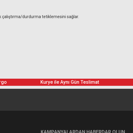
k çalıştırma/durdurma tetiklemesini sağlar.
rgo
Kurye ile Aynı Gün Teslimat
KAMPANYALARDAN HABERDAR OLUN