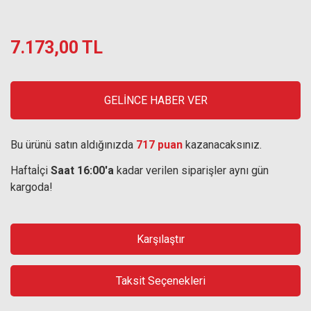
7.173,00 TL
GELİNCE HABER VER
Bu ürünü satın aldığınızda
717 puan
kazanacaksınız.
Haftaİçi
Saat 16:00'a
kadar verilen siparişler aynı gün
kargoda!
Karşılaştır
Taksit Seçenekleri