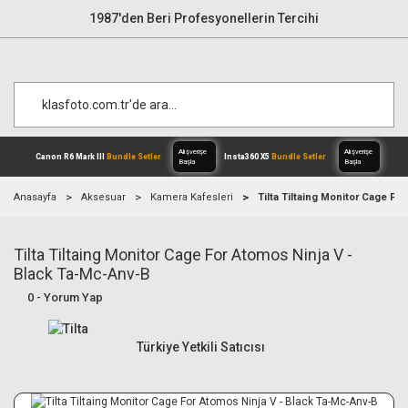
1987'den Beri Profesyonellerin Tercihi
Anasayfa
Aksesuar
Kamera Kafesleri
Tilta Tiltaing Monitor Cage Fo
Tilta Tiltaing Monitor Cage For Atomos Ninja V -
Alışverişe
Canon R6 Mark III
Bundle Setler
Inst
Başla
Black Ta-Mc-Anv-B
0 - Yorum Yap
Türkiye Yetkili Satıcısı