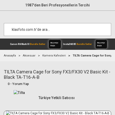
1987'den Beri Profesyonellerin Tercihi
Anasayfa
Aksesuar
Kamera Kafesleri
TILTA Camera Cage for Sony FX
TILTA Camera Cage for Sony FX3/FX30 V2 Basic Kit -
Alışverişe
Canon R6 Mark III
Bundle Setler
Inst
Başla
Black TA-T16-A-B
0 - Yorum Yap
Türkiye Yetkili Satıcısı