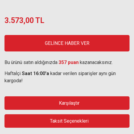
3.573,00 TL
GELİNCE HABER VER
Bu ürünü satın aldığınızda
357 puan
kazanacaksınız.
Haftaİçi
Saat 16:00'a
kadar verilen siparişler aynı gün
kargoda!
Karşılaştır
Taksit Seçenekleri