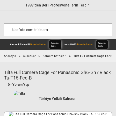
1987'den Beri Profesyonellerin Tercihi
Anasayfa
Aksesuar
Kamera Kafesleri
Tilta Full Camera Cage For P
Tilta Full Camera Cage For Panasonic Gh6-Gh7 Black
Alışverişe
Canon R6 Mark III
Bundle Setler
Inst
Başla
Ta-T15-Fcc-B
0 - Yorum Yap
Türkiye Yetkili Satıcısı