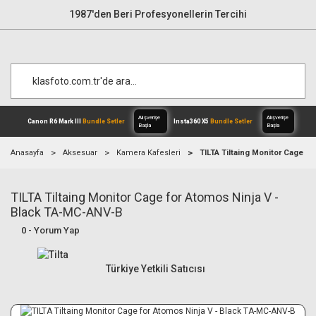
1987'den Beri Profesyonellerin Tercihi
Anasayfa
Aksesuar
Kamera Kafesleri
TILTA Tiltaing Monitor Cage f
TILTA Tiltaing Monitor Cage for Atomos Ninja V -
Alışverişe
Canon R6 Mark III
Bundle Setler
Inst
Başla
Black TA-MC-ANV-B
0 - Yorum Yap
Türkiye Yetkili Satıcısı