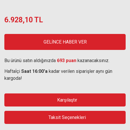
6.928,10 TL
GELİNCE HABER VER
Bu ürünü satın aldığınızda
693 puan
kazanacaksınız.
Haftaİçi
Saat 16:00'a
kadar verilen siparişler aynı gün
kargoda!
Karşılaştır
Taksit Seçenekleri