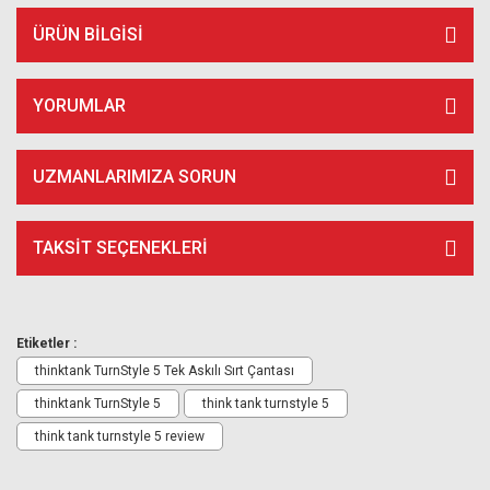
ÜRÜN BILGISI
YORUMLAR
UZMANLARIMIZA SORUN
TAKSIT SEÇENEKLERI
Etiketler :
thinktank TurnStyle 5 Tek Askılı Sırt Çantası
thinktank TurnStyle 5
think tank turnstyle 5
think tank turnstyle 5 review