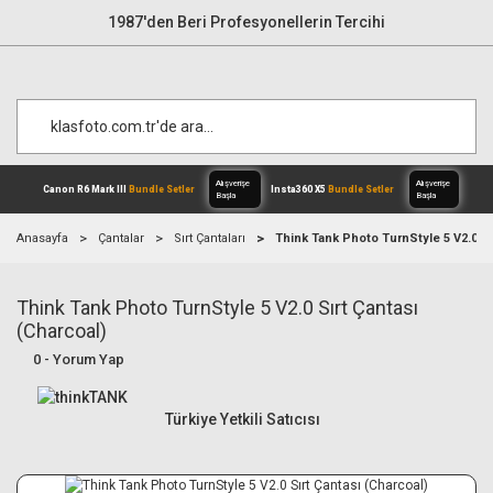
1987'den Beri Profesyonellerin Tercihi
Anasayfa
Çantalar
Sırt Çantaları
Think Tank Photo TurnStyle 5 V2.0 Sı
Think Tank Photo TurnStyle 5 V2.0 Sırt Çantası
Alışverişe
Canon R6 Mark III
Bundle Setler
Inst
Başla
(Charcoal)
0 - Yorum Yap
Türkiye Yetkili Satıcısı