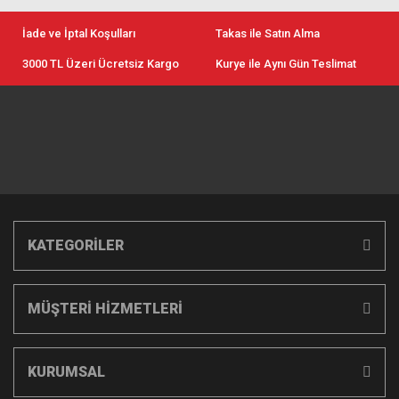
İade ve İptal Koşulları
Takas ile Satın Alma
3000 TL Üzeri Ücretsiz Kargo
Kurye ile Aynı Gün Teslimat
KATEGORİLER
MÜŞTERİ HİZMETLERİ
KURUMSAL