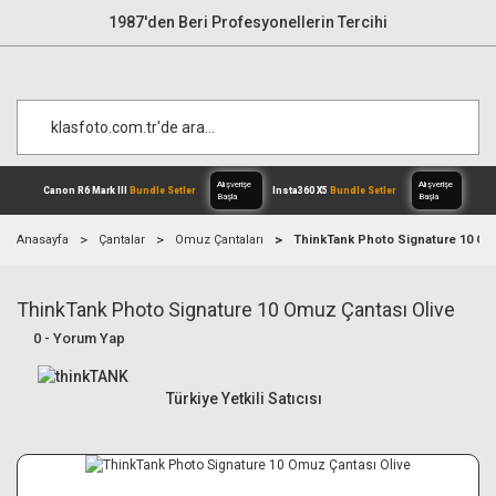
1987'den Beri Profesyonellerin Tercihi
Anasayfa
Çantalar
Omuz Çantaları
ThinkTank Photo Signature 10 Om
ThinkTank Photo Signature 10 Omuz Çantası Olive
Alışverişe
Canon R6 Mark III
Bundle Setler
Inst
Başla
0 - Yorum Yap
Türkiye Yetkili Satıcısı