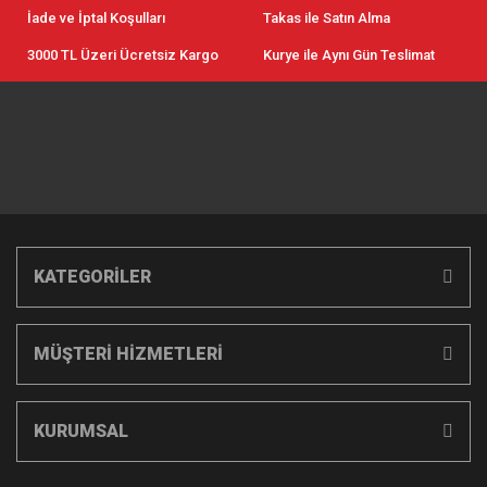
İade ve İptal Koşulları
Takas ile Satın Alma
3000 TL Üzeri Ücretsiz Kargo
Kurye ile Aynı Gün Teslimat
KATEGORİLER
MÜŞTERİ HİZMETLERİ
KURUMSAL