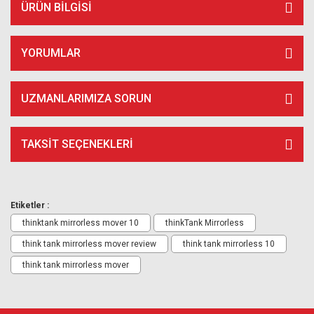
ÜRÜN BILGISI
YORUMLAR
UZMANLARIMIZA SORUN
TAKSIT SEÇENEKLERI
Etiketler :
thinktank mirrorless mover 10
thinkTank Mirrorless
think tank mirrorless mover review
think tank mirrorless 10
think tank mirrorless mover