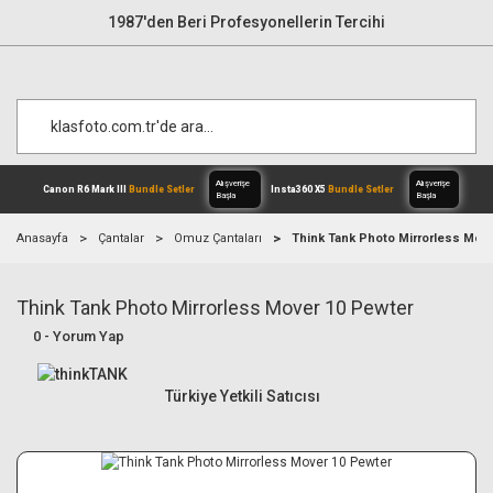
1987'den Beri Profesyonellerin Tercihi
Anasayfa
Çantalar
Omuz Çantaları
Think Tank Photo Mirrorless Mov
Think Tank Photo Mirrorless Mover 10 Pewter
Alışverişe
Canon R6 Mark III
Bundle Setler
Inst
Başla
0 - Yorum Yap
Türkiye Yetkili Satıcısı