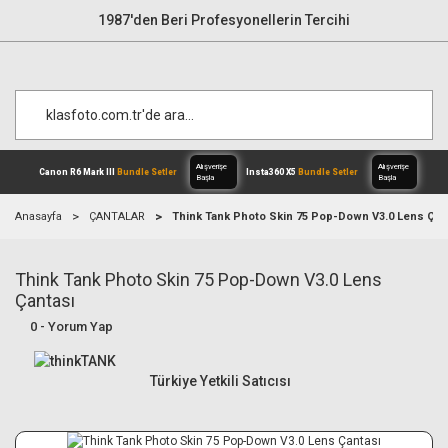
1987'den Beri Profesyonellerin Tercihi
Anasayfa
ÇANTALAR
Think Tank Photo Skin 75 Pop-Down V3.0 Lens Çan
Think Tank Photo Skin 75 Pop-Down V3.0 Lens
Alışverişe
Canon R6 Mark III
Bundle Setler
Inst
Başla
Çantası
0 - Yorum Yap
Türkiye Yetkili Satıcısı