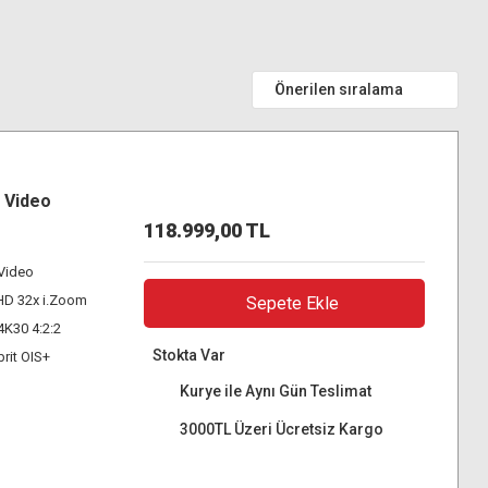
 Video
118.999,00 TL
 Video
/HD 32x i.Zoom
Sepete Ekle
4K30 4:2:2
Stokta Var
rit OIS+
Kurye ile Aynı Gün Teslimat
3000TL Üzeri Ücretsiz Kargo