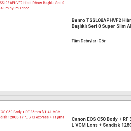
Benro TSSL08APHVF2 Hibr
Başlıklı Seri 0 Super Slim
Tripod
Tüm Detayları Gör
Canon EOS C50 Body + RF 
L VCM Lens + Sandisk 128
CFexpress + Taşıma Çanta