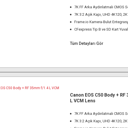
7K FF Arka Aydınlatmalı CMOS S
7K 3:2 Açık Kapı, UHD 4K120, 2
Frame.io Kamera-Bulut Entegras
CFexpress Tip B ve SD Kart Yuval
Tüm Detayları Gör
Canon EOS C50 Body + RF 
L VCM Lens
7K FF Arka Aydınlatmalı CMOS S
7K 3:2 Açık Kapı, UHD 4K120, 2