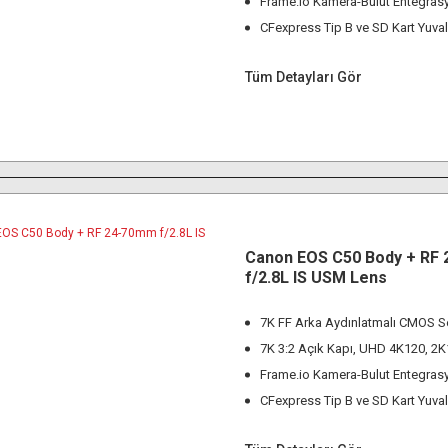
Frame.io Kamera-Bulut Entegras
CFexpress Tip B ve SD Kart Yuval
Tüm Detayları Gör
Canon EOS C50 Body + RF
f/2.8L IS USM Lens
7K FF Arka Aydınlatmalı CMOS S
7K 3:2 Açık Kapı, UHD 4K120, 2
Frame.io Kamera-Bulut Entegras
CFexpress Tip B ve SD Kart Yuval