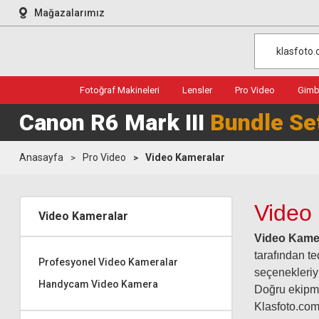
Mağazalarımız
Fotoğraf Makineleri
Lensler
Pro Video
Gimba
Canon R6 Mark III
Bundle Se
Anasayfa
Pro Video
Video Kameralar
Video
Video Kameralar
Video Kame
tarafından te
Profesyonel Video Kameralar
seçenekleriyl
Handycam Video Kamera
Doğru ekipman
Klasfoto.com