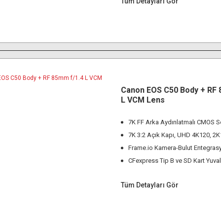
Tüm Detayları Gör
Canon EOS C50 Body + RF 
L VCM Lens
7K FF Arka Aydınlatmalı CMOS S
7K 3:2 Açık Kapı, UHD 4K120, 2
Frame.io Kamera-Bulut Entegras
CFexpress Tip B ve SD Kart Yuval
Tüm Detayları Gör