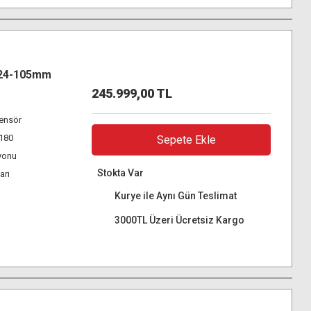
 24-105mm
245.999,00 TL
ensör
K180
Sepete Ekle
yonu
Stokta Var
arı
Kurye ile Aynı Gün Teslimat
3000TL Üzeri Ücretsiz Kargo