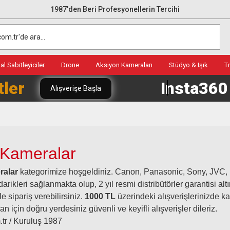
1987'den Beri Profesyonellerin Tercihi
l Sabitleyiciler
Drone
Aksiyon Kameraları
Stüdyo & Işık
T
tler
Insta36
Alışverişe Başla
 Kameralar
ralar
kategorimize hoşgeldiniz. Canon, Panasonic, Sony, JVC, D
darikleri sağlanmakta olup, 2 yıl resmi distribütörler garantisi a
e sipariş verebilirsiniz.
1000 TL
üzerindeki alışverişlerinizde k
 için doğru yerdesiniz güvenli ve keyifli alışverişler dileriz.
.tr / Kuruluş 1987