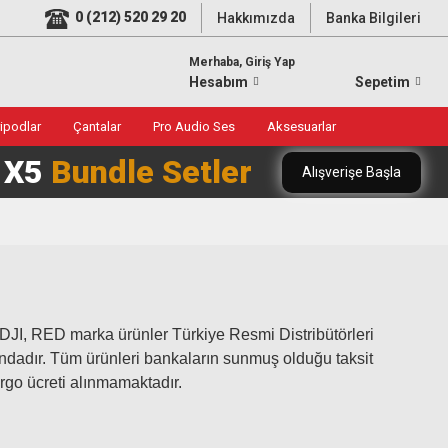
0 (212) 520 29 20
Hakkımızda
Banka Bilgileri
Merhaba, Giriş Yap
Hesabım
Sepetim
ripodlar
Çantalar
Pro Audio Ses
Aksesuarlar
0 X5
Bundle Setler
Alışverişe Başla
JI, RED marka ürünler Türkiye Resmi Distribütörleri
ltındadır. Tüm ürünleri bankaların sunmuş olduğu taksit
argo ücreti alınmamaktadır.