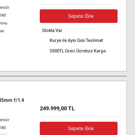
ensör
K180
Sepete Ekle
yonu
Stokta Var
arı
Kurye ile Aynı Gün Teslimat
3000TL Üzeri Ücretsiz Kargo
35mm f/1.4
249.999,00 TL
ensör
K180
Sepete Ekle