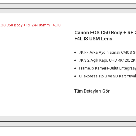
Canon EOS C50 Body + RF
F4L IS USM Lens
7K FF Arka Aydınlatmalı CMOS S
7K 3:2 Açık Kapı, UHD 4K120, 2
Frame.io Kamera-Bulut Entegras
CFexpress Tip B ve SD Kart Yuval
Tüm Detayları Gör