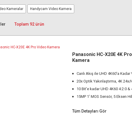
ideo Kameralar
Handycam Video Kamera
ler
Toplam 92 ürün
Panasonic HC-X20E 4K Pro
Kamera
Canlı Akış ile UHD 4K60'a Kadar
20x Optik Yakınlaştırma, 4K 24x
10 Bit'e kadar UHD 4K60 4:2:0 & 
15MP 1' MOS Sensör, 5 Eksen Hib
Tüm Detayları Gör