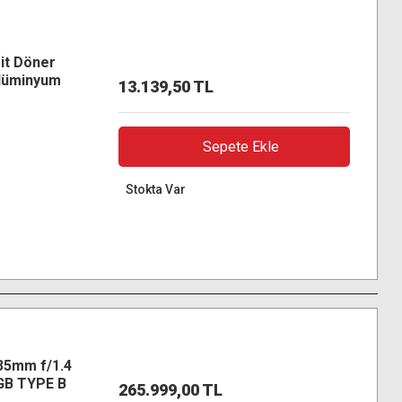
it Döner
 Alüminyum
13.139,50 TL
Sepete Ekle
Stokta Var
35mm f/1.4
GB TYPE B
265.999,00 TL
sı