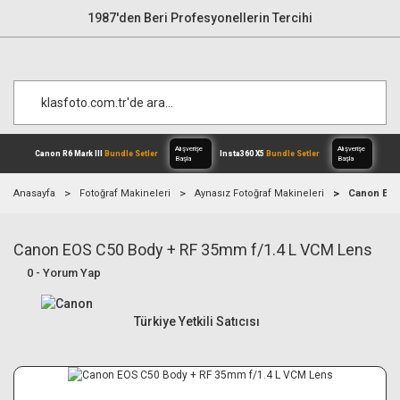
1987'den Beri Profesyonellerin Tercihi
Anasayfa
Fotoğraf Makineleri
Aynasız Fotoğraf Makineleri
Canon EOS
Canon EOS C50 Body + RF 35mm f/1.4 L VCM Lens
Alışverişe
Canon R6 Mark III
Bundle Setler
Inst
Başla
0 - Yorum Yap
Türkiye Yetkili Satıcısı