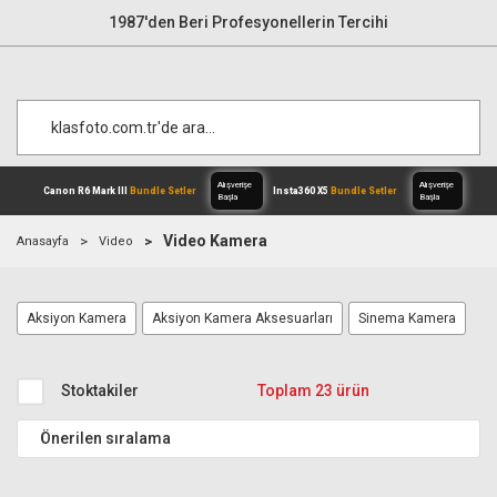
1987'den Beri Profesyonellerin Tercihi
Video Kamera
Anasayfa
Video
Alışverişe
Canon R6 Mark III
Bundle Setler
Inst
Aksiyon Kamera
Aksiyon Kamera Aksesuarları
Sinema Kamera
Başla
Stoktakiler
Toplam 23 ürün