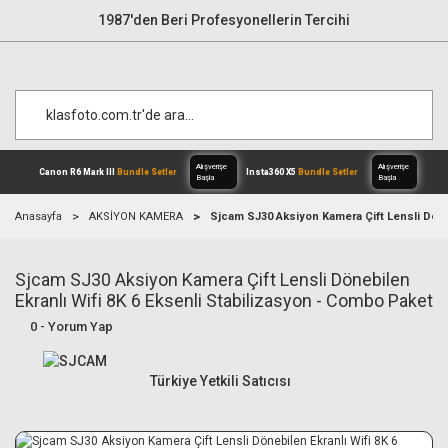
1987'den Beri Profesyonellerin Tercihi
Anasayfa
AKSİYON KAMERA
Sjcam SJ30 Aksiyon Kamera Çift Lensli Döneb
Sjcam SJ30 Aksiyon Kamera Çift Lensli Dönebilen
Alışverişe
Canon R6 Mark III
Bundle Setler
Inst
Başla
Ekranlı Wifi 8K 6 Eksenli Stabilizasyon - Combo Paket
0 - Yorum Yap
Türkiye Yetkili Satıcısı