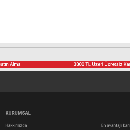
Satın Alma
3000 TL Üzeri Ücretsiz Ka
KURUMSAL
Hakkımızda
En avantajlı kam