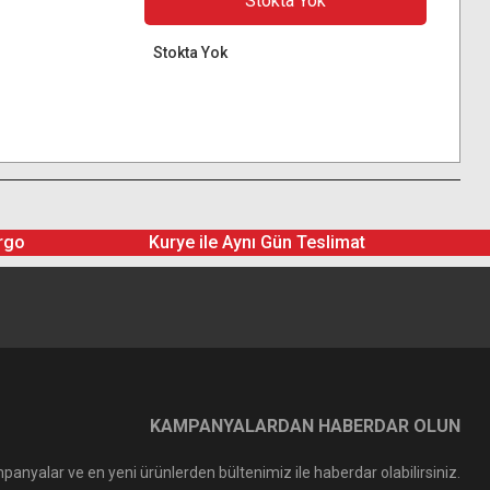
Stokta Yok
Stokta Yok
rgo
Kurye ile Aynı Gün Teslimat
KAMPANYALARDAN HABERDAR OLUN
panyalar ve en yeni ürünlerden bültenimiz ile haberdar olabilirsiniz.