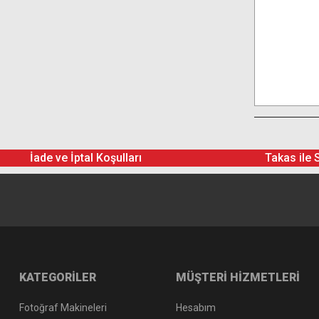
İade ve İptal Koşulları
Takas ile 
KATEGORİLER
MÜŞTERİ HİZMETLERİ
Fotoğraf Makineleri
Hesabım