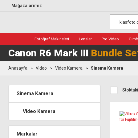
Mağazalarımız
Fotoğraf Makineleri
Lensler
Pro Video
Gimba
Canon R6 Mark III
Bundle Se
Anasayfa
Video
Video Kamera
Sinema Kamera
Stoktaki
Sinema Kamera
Video Kamera
Markalar