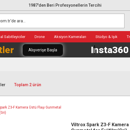
1987'den Beri Profesyonellerin Tercihi
l Sabitleyiciler
Drone
Aksiyon Kameraları
Stüdyo & Işık
T
tler
Insta36
Alışverişe Başla
ler
Toplam 2 ürün
Viltrox Spark Z3-F Kamera 