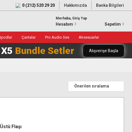
0 (212) 520 29 20
Hakkımızda
Banka Bilgileri
Merhaba, Giriş Yap
Hesabım
Sepetim
ripodlar
Çantalar
Pro Audio Ses
Aksesuarlar
0 X5
Bundle Setler
Alışverişe Başla
Üstü Flaşı