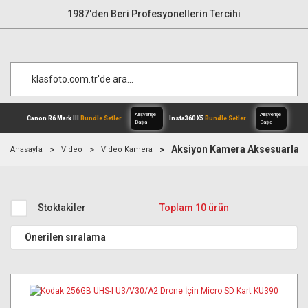
1987'den Beri Profesyonellerin Tercihi
Aksiyon Kamera Aksesuarları
Anasayfa
Video
Video Kamera
Alışverişe
Canon R6 Mark III
Bundle Setler
Inst
Başla
Stoktakiler
Toplam 10 ürün