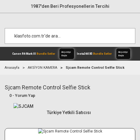
1987'den Beri Profesyonellerin Tercihi
Anasayfa
AKSİYON KAMERA
Sjcam Remote Control Selfie Stick
Sjcam Remote Control Selfie Stick
Alışverişe
Canon R6 Mark III
Bundle Setler
Inst
Başla
0 - Yorum Yap
Türkiye Yetkili Satıcısı