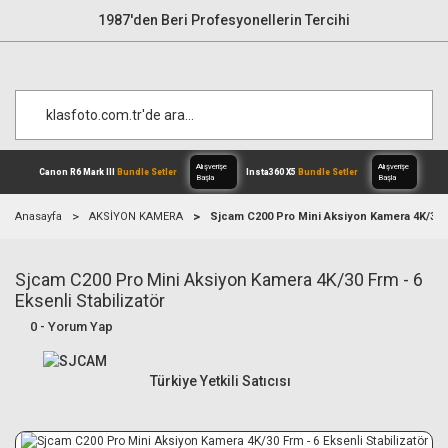
1987'den Beri Profesyonellerin Tercihi
Anasayfa
AKSİYON KAMERA
Sjcam C200 Pro Mini Aksiyon Kamera 4K/30 Fr
Sjcam C200 Pro Mini Aksiyon Kamera 4K/30 Frm - 6
Alışverişe
Canon R6 Mark III
Bundle Setler
Inst
Başla
Eksenli Stabilizatör
0 - Yorum Yap
Türkiye Yetkili Satıcısı