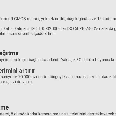
xmor R CMOS sensör, yüksek netlik, düşük gürültü ve 15 kademeli 
Hoya 82mm PRO
akır kablo katmanı, ISO 100-32000'den ISO 50-102400'e daha da gen
im hızını önemli ölçüde artırır.
1
 dağıtma
ayı önlemek için baştan tasarlandı. Yaklaşık 30 dakika boyunca kes
le Density II Filtre (1,5-9 Stop Ayarlanabilir ND)
imini artırır
 saniyede 70.000 üzerinde döngüyle salınmasına neden olarak filtre
19.047,60 TL
r işlevi de vardır.
eme
temi, 8 durağa kadar kamera sarsıntısı telafisini destekleyecek ş