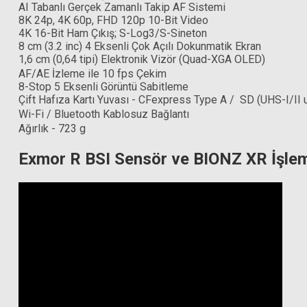
AI Tabanlı Gerçek Zamanlı Takip AF Sistemi
8K 24p, 4K 60p, FHD 120p 10-Bit Video
4K 16-Bit Ham Çıkış; S-Log3/S-Sineton
Sony FE 
8 cm (3.2 inc) 4 Eksenli Çok Açılı Dokunmatik Ekran
1,6 cm (0,64 tipi) Elektronik Vizör (Quad-XGA OLED)
AF/AE İzleme ile 10 fps Çekim
8-Stop 5 Eksenli Görüntü Sabitleme
Hoya 82mm Starscape Filtre (Gece Manzarası için)
Çift Hafıza Kartı Yuvası - CFexpress Type A / SD (UHS-I/II 
Wi-Fi / Bluetooth Kablosuz Bağlantı
Ağırlık - 723 g
12.765,00 TL
Exmor R BSI Sensör ve BIONZ XR İşle