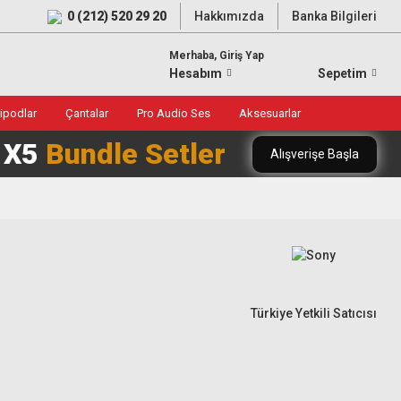
0 (212) 520 29 20
Hakkımızda
Banka Bilgileri
Merhaba, Giriş Yap
Hesabım
Sepetim
ripodlar
Çantalar
Pro Audio Ses
Aksesuarlar
0 X5
Bundle Setler
Alışverişe Başla
Türkiye Yetkili Satıcısı