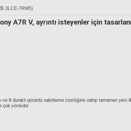
ns
(ILCE-7RM5)
ony A7R V, ayrıntı isteyenler için tasarla
Sony FE 24-70mm f/2.8 GM Lens
Sony FE 24-1
6.3 OSS Lens
67.999,00 TL
62.
TL
 ve 8 duraklı görüntü sabitleme özelliğine sahip tamamen yeni A
e çok yönlüdür.