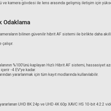
 ve kamera gövdesi ile lens arasında gelişmiş iletişim için yüks
Sony 
ik Odaklama
meraların bilinen güvenilir hibrit AF sistemi ile birlikte daha a
oating) Filtre
Hoya 82mm UX II Circular Polarize Filtre
 çalışır.
L
8.390,91 TL
anının %100'ünü kaplayan Hızlı Hibrit AF sistemi, hassasiyet azal
çerir -4 EV'ye kadar.
dan yararlanmak için tüm kayıt modlarında kullanılabilir.
yararlanan UHD 8K 24p ve UHD 4K 60p XAVC HS 10-bit 4:2:2 video k