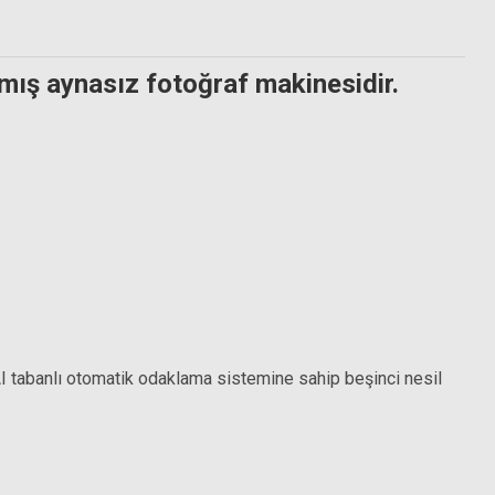
nmış aynasız fotoğraf makinesidir.
Sony FE 24mm f/1.4 GM Lens
05mm f/4 G OSS Lens
69.899,00 TL
999,00 TL
I tabanlı otomatik odaklama sistemine sahip beşinci nesil