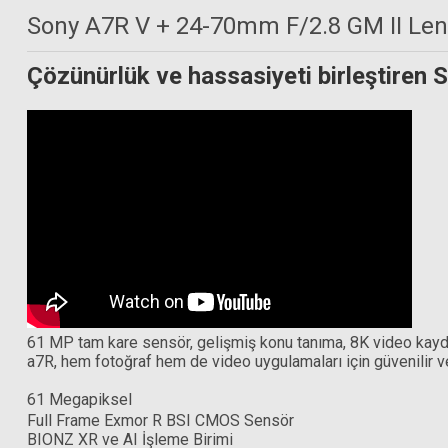
Sony A7R V + 24-70mm F/2.8 GM II Le
Çözünürlük ve hassasiyeti birleştiren S
Sony FE 24-70mm f/4 ZA OSS Lens
Sony FE 24-240mm f/3.5-
35.999,00 TL
48.599,00 
61 MP tam kare sensör, gelişmiş konu tanıma, 8K video kaydı
a7R, hem fotoğraf hem de video uygulamaları için güvenilir v
61 Megapiksel
Full Frame Exmor R BSI CMOS Sensör
BIONZ XR ve AI İşleme Birimi