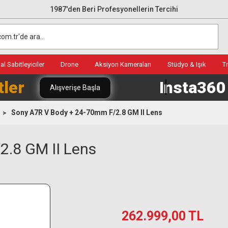
1987'den Beri Profesyonellerin Tercihi
l Sabitleyiciler
Drone
Aksiyon Kameraları
Stüdyo & Işık
T
tler
Insta36
Alışverişe Başla
Sony A7R V Body + 24-70mm F/2.8 GM II Lens
2.8 GM II Lens
262.999,00 TL