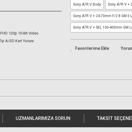
Sony A7R V Body
Sony A7R V + 
Sony A7R V + 24-70mm F/2.8 GM II 
Sony A7R V + SEL 100-400mm GM L
 FHD 120p 10-Bit Video
Tip A/SD Kart Yuvası
Yoru
UZMANLARIMIZA SORUN
TAKSIT SEÇENE