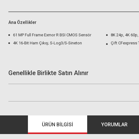
Ana Özellikler
61 MP Full Frame Exmor R BSI CMOS Sensör
8K 24p, 4K 60p,
4K 16-Bit Ham Çıkış; S-Log3/S-Sineton
Çift CFexpress 
Genellikle Birlikte Satın Alınır
ÜRÜN BILGISI
YORUMLAR