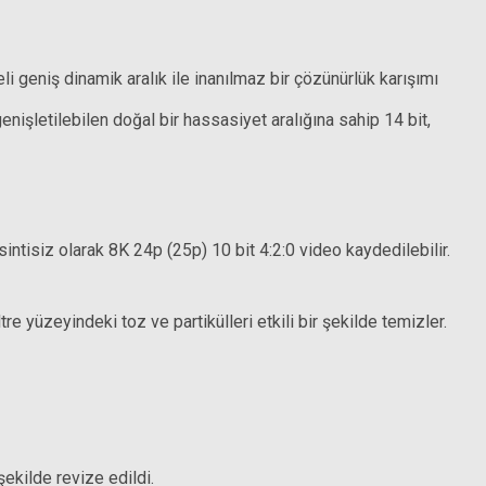
Sony FE PZ 16-35mm f/4 G Lens
geniş dinamik aralık ile inanılmaz bir çözünürlük karışımı
ND16 Grad Filtre (4 Stop)
73.999,00 TL
işletilebilen doğal bir hassasiyet aralığına sahip 14 bit,
1.675,29 TL
intisiz olarak 8K 24p (25p) 10 bit 4:2:0 video kaydedilebilir.
 yüzeyindeki toz ve partikülleri etkili bir şekilde temizler.
ekilde revize edildi.