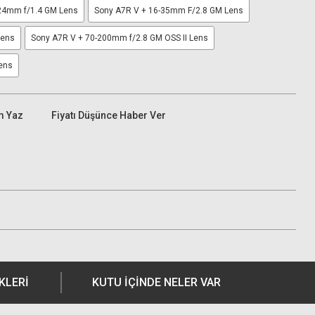
24mm f/1.4 GM Lens
Sony A7R V + 16-35mm F/2.8 GM Lens
Lens
Sony A7R V + 70-200mm f/2.8 GM OSS II Lens
ens
m Yaz
Fiyatı Düşünce Haber Ver
KLERI
KUTU İÇİNDE NELER VAR