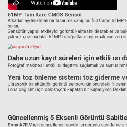
61MP Tam Kare CMOS Sensör
Arkadan aydınlatmalı bir tasarıma sahip bu full frame 61MP E
sunar.
Hoya 82mm HD MK II Circular Polarize Filtre
Sensörün yapısı etkileyici görüntü kalitesini destekler ve b
yüksek çözünürlüklü 61MP fotoğraflar oluşturmak için veri ilet
15.373,50 TL
Daha uzun kayıt süreleri için etkili ısı
Fotoğraf makinesi, etkili ısı dağıtımı sağlamak ve aşırı ısınm
Hoya 82mm Variab
Yeni toz önleme sistemi toz giderme ver
Ultrasonik bir aktüatör, görüntü sensörünün önündeki filtrenin
Lens değişimi için deklanşörü kapatan bir Kapalıyken Deklanşö
Güncellenmiş 5 Eksenli Görüntü Sabitl
Sony A7R V
için güncellenen gövde içi görüntü sabitleme sis