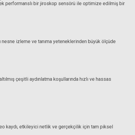
ek performanslı bir jiroskop sensörü ile optimize edilmiş bir
FE 24mm f/2.8 G Lens
kıllı nesne izleme ve tanıma yeteneklerinden büyük ölçüde
36.599,00 TL
tılmış çeşitli aydınlatma koşullarında hızlı ve hassas
aydı, etkileyici netlik ve gerçekçilik için tam piksel