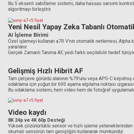
Bu 5 eksenli sabitleme sistemi, daha hassas sarsıntı kontrolü
algoritmayı birleştirir.
Yeni Nesil Yapay Zeka Tabanlı Otomat
AI İşleme Birimi
Sony FE 24-70mm f/2.8 GM II Lens
Özel işlemeyi kullanan a7R V'nin otomatik netlemesi, Alpha ka
yararlanır.
Hoya 82mm UX II UV (WR C
Gerçek Zamanlı Tanıma AF, yedi farklı seçilebilir hedef türüyle
97.999,00 TL
Gelişmiş Hızlı Hibrit AF
3.541,75 T
Tam çerçeve görüntü alanının %79'unu veya APS-C kırpılmış al
odaklama için yoğun bir 693 aşama algılama noktası ızgarası i
Bu odaklama sistemi, hem video hem de fotoğraf uygulamaların
Video kaydı
8K 24p ve 4K 60p Desteği
Yüksek çözünürlüklü sensör ve hızlı işleme yeteneklerinden 
okumalı sensörün tam genişliğini kullanarak mümkündür.