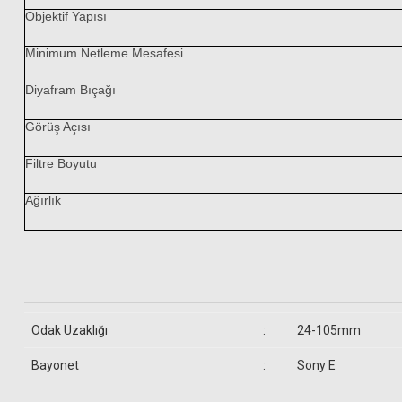
Objektif Yapısı
Minimum Netleme Mesafesi
599,00 TL
Diyafram Bıçağı
Görüş Açısı
Filtre Boyutu
Ağırlık
Odak Uzaklığı
:
24-105mm
Bayonet
:
Sony E
Sony FE 24-105mm f/4 G OSS Lens