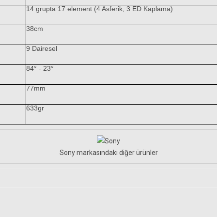
13.766,78 TL
14 grupta 17 element (4 Asferik, 3 ED Kaplama)
38cm
9 Dairesel
84° - 23°
77mm
633gr
Sony markasındaki diğer ürünler