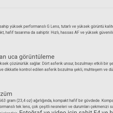
ip yüksek performanslı G Lens, tutarlı ve yüksek görüntü kalites
t, hafif tasarıma da sahiptir. Hızlı, hassas AF ve yüksek güvenilir
Hoya 77mm Kızılötesi İnfrared Filtre (R72 - 
an uca görüntüleme
yüksek çözünürlük sağlar. Dört asferik unsur, bozulmayı etkili bir 
8.269,52 TL
ığı ve dikkatle kontrol edilen asferik bozulma şekli, muhteşem ve 
çözüm
 gram (23,4 oz) ağırlığında, kompakt hafif bir gövdede. Kompak
 Uçlu Hava Pompası
formanslı tek lens, çok çeşitli nesneleri ve durumları çekmenizi 
Fotoğraf ve video için sabit F4 ve h