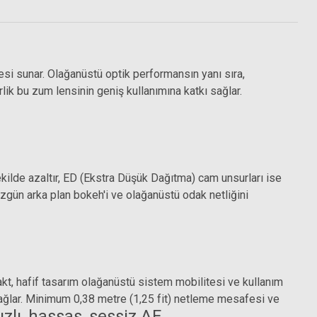
i sunar. Olağanüstü optik performansın yanı sıra,
lik bu zum lensinin geniş kullanımına katkı sağlar.
Hoya 77mm Dijital Filtre Seti 2 (ND-UV-Polarize)
720nm)
şekilde azaltır, ED (Ekstra Düşük Dağıtma) cam unsurları ise
6.972,09 TL
düzgün arka plan bokeh'i ve olağanüstü odak netliğini
t, hafif tasarım olağanüstü sistem mobilitesi ve kullanım
sağlar. Minimum 0,38 metre (1,25 fit) netleme mesafesi ve
ızlı, hassas, sessiz AF