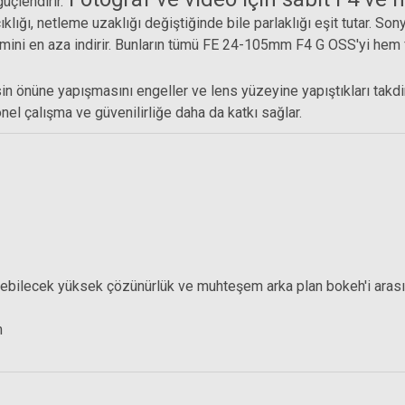
üçlendirir.
lığı, netleme uzaklığı değiştiğinde bile parlaklığı eşit tutar. S
imini en aza indirir. Bunların tümü FE 24-105mm F4 G OSS'yi hem
in önüne yapışmasını engeller ve lens yüzeyine yapıştıkları takdir
el çalışma ve güvenilirliğe daha da katkı sağlar.
ebilecek yüksek çözünürlük ve muhteşem arka plan bokeh'i arasın
tistatic UV Filtre
m
50 TL
Hoya 77mm Fusion Antistatic Circular Polarize