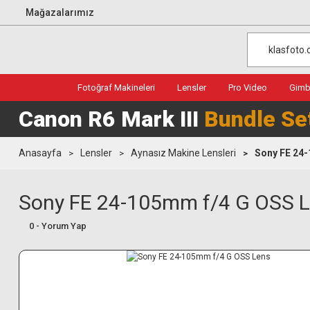
Mağazalarımız
Fotoğraf Makineleri
Lensler
Pro Video
Gimba
Canon R6 Mark III
Bundle Se
Anasayfa
Lensler
Aynasız Makine Lensleri
Sony FE 24
Sony FE 24-105mm f/4 G OSS 
0 - Yorum Yap