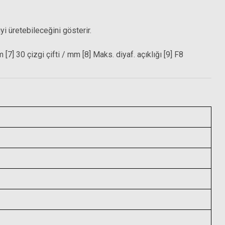
yi üretebileceğini gösterir.
] 30 çizgi çifti / mm [8] Maks. diyaf. açıklığı [9] F8
iltre