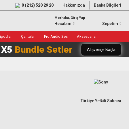
0 (212) 520 29 20
Hakkımızda
Banka Bilgileri
Merhaba, Giriş Yap
Hesabım
Sepetim
ripodlar
Çantalar
Pro Audio Ses
Aksesuarlar
0 X5
Bundle Setler
Alışverişe Başla
Türkiye Yetkili Satıcısı