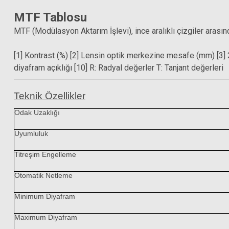
MTF Tablosu
MTF (Modülasyon Aktarım İşlevi), ince aralıklı çizgiler arasınd
[1] Kontrast (%) [2] Lensin optik merkezine mesafe (mm) [3] 2
diyafram açıklığı [10] R: Radyal değerler T: Tanjant değerleri
Teknik Özellikler
Odak Uzaklığı
Uyumluluk
Titreşim Engelleme
Otomatik Netleme
Hoya 
Minimum Diyafram
Maximum Diyafram
SM Rehberg C5555 Yıkanabilir mikrofiber temizlik bezi