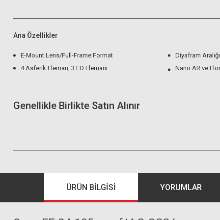
Ana Özellikler
E-Mount Lens/Full-Frame Format
Diyafram Aralığı: 
4 Asferik Eleman, 3 ED Elemanı
Nano AR ve Flo
Genellikle Birlikte Satın Alınır
ÜRÜN BILGISI
YORUMLAR