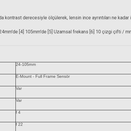
8.318,18 TL
a kontrast derecesiyle ölçülerek, lensin ince ayrıntıları ne kadar i
4mm'de [4] 105mm'de [5] Uzamsal frekans [6] 10 çizgi çifti / mm [7
24-105mm
E-Mount - Full Frame Sensör
Hoya 77mm HD Nano UV F
Var
Var
10.744,80 TL
77mm HD Nano Circular Polarize Filtre
f 4
f 22