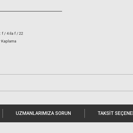
f / 4 ila f / 22
r Kaplama
UZMANLARIMIZA SORUN
TAKSIT SEÇENE