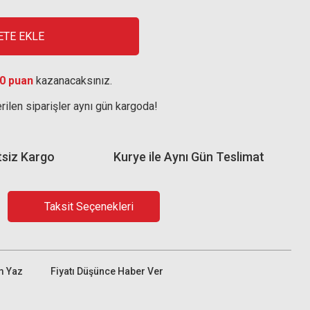
ETE EKLE
0 puan
kazanacaksınız.
rilen siparişler aynı gün kargoda!
tsiz Kargo
Kurye ile Aynı Gün Teslimat
Taksit Seçenekleri
m Yaz
Fiyatı Düşünce Haber Ver