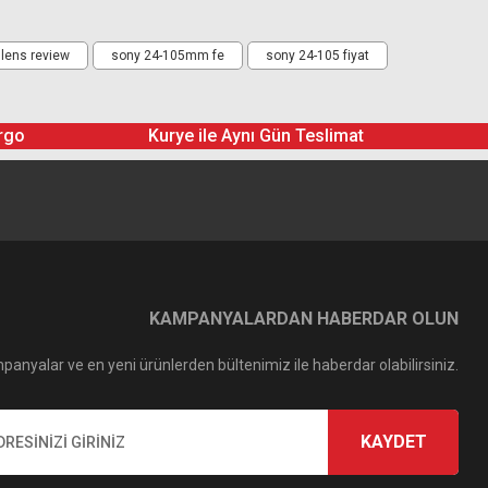
lens review
sony 24-105mm fe
sony 24-105 fiyat
rgo
Kurye ile Aynı Gün Teslimat
KAMPANYALARDAN HABERDAR OLUN
panyalar ve en yeni ürünlerden bültenimiz ile haberdar olabilirsiniz.
KAYDET