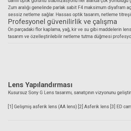
dahili optik görüntü stabilizasyonu her alanda çok yönlülüğü g
Zum aralığı genelinde parlak sabit F4 maksimum diyafram açık
999,00 TL
sessiz netleme sağlar. Hassas optik tasarım, netleme titreş
Profesyonel güvenilirlik ve çalışma
Ön parçadaki flor kaplama, yağ, kir ve su gibi maddelerin lens
tasarım ve özelleştirilebilir netleme tutma düğmesi profesyon
Lens Yapılandırması
Kusursuz Sony G Lens tasarımı, sanatçının vizyonunu geliştir
Hoya 77mm Fusion An
Hoya 77mm Pro ND 1000 Filtre (10 Stop)
[1] Gelişmiş asferik lens (AA lens) [2] Asferik lens [3] ED ca
6.382,
8.593,88 TL