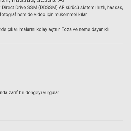
ony Direct Drive SSM (DDSSM) AF sürücü sistemi hızlı, hassas,
 fotoğraf hem de video için mükemmel kılar.
de çıkarılmalarını kolaylaştırır. Toza ve neme dayanıklı
Hoya 77mm Pro ND8 Filtre (3 Stop)
da zarif bir dengeyi vurgular.
7.768,89 TL
 Filtre