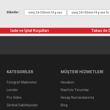
Sony ALC-F77S 77mm Front Lens Cap
Sony ALC-R1EM Rear Lens Cap
Etiketler :
sony 24-105mm f4 g oss
sony 24-105mm f4 g oss fe
Sony Lens Case
Sony ALC-SH152 Lens Hood
İade ve İptal Koşulları
Takas ile 
KATEGORİLER
MÜŞTERİ HİZMETLERİ
Fotoğraf Makineleri
Hesabım
Lensler
Klasfoto Yorumlar
Pro Video
Hesap Numaralarımız
Gimbal Sabitleyiciler
Blog