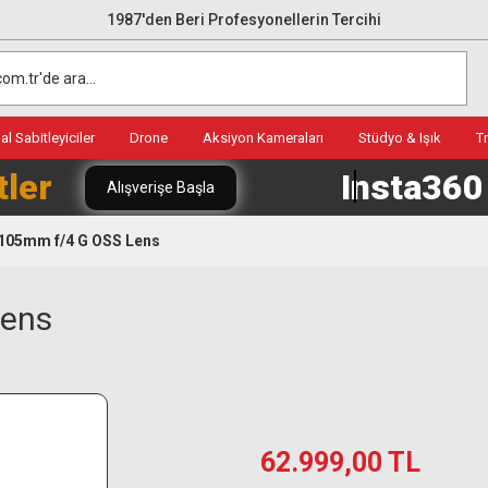
1987'den Beri Profesyonellerin Tercihi
l Sabitleyiciler
Drone
Aksiyon Kameraları
Stüdyo & Işık
T
tler
Insta36
Alışverişe Başla
-105mm f/4 G OSS Lens
Lens
62.999,00 TL