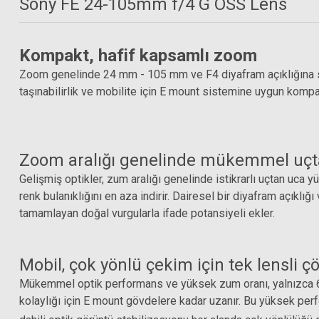
Sony FE 24-105mm f/4 G OSS Lens
Kompakt, hafif kapsamlı zoom
Zoom genelinde 24 mm - 105 mm ve F4 diyafram açıklığına sah
taşınabilirlik ve mobilite için E mount sistemine uygun kompak
Zoom aralığı genelinde mükemmel uçt
Gelişmiş optikler, zum aralığı genelinde istikrarlı uçtan uca 
renk bulanıklığını en aza indirir. Dairesel bir diyafram açıkl
tamamlayan doğal vurgularla ifade potansiyeli ekler.
Mobil, çok yönlü çekim için tek lensli 
Mükemmel optik performans ve yüksek zum oranı, yalnızca 663
S+M Rehberg Optik Sprey + 50 Yaprak Temizleme Kağıdı + Fırça
kolaylığı için E mount gövdelere kadar uzanır. Bu yüksek per