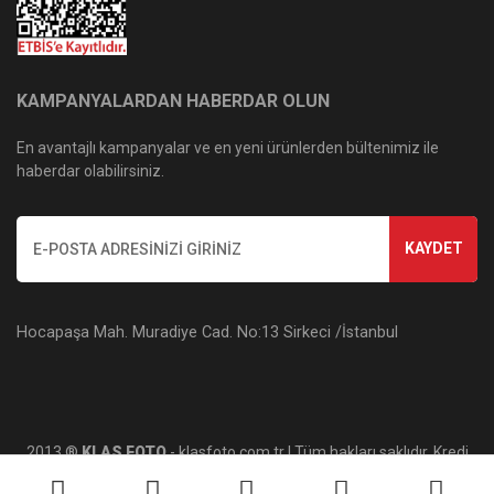
KAMPANYALARDAN HABERDAR OLUN
En avantajlı kampanyalar ve en yeni ürünlerden bültenimiz ile
haberdar olabilirsiniz.
KAYDET
Hocapaşa Mah. Muradiye Cad. No:13 Sirkeci /İstanbul
2013 ®
KLAS FOTO
- klasfoto.com.tr | Tüm hakları saklıdır. Kredi
kartı bilgileriniz 256bit SSL sertifikası ile korunmaktadır.