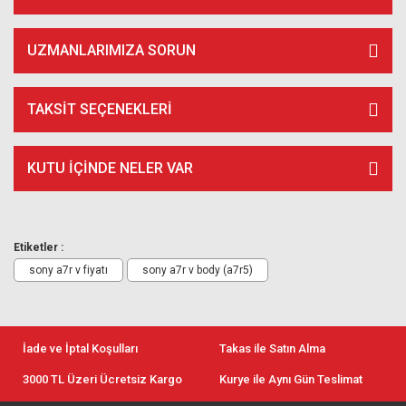
UZMANLARIMIZA SORUN
TAKSIT SEÇENEKLERI
KUTU İÇİNDE NELER VAR
Etiketler :
sony a7r v fiyatı
sony a7r v body (a7r5)
İade ve İptal Koşulları
Takas ile Satın Alma
3000 TL Üzeri Ücretsiz Kargo
Kurye ile Aynı Gün Teslimat