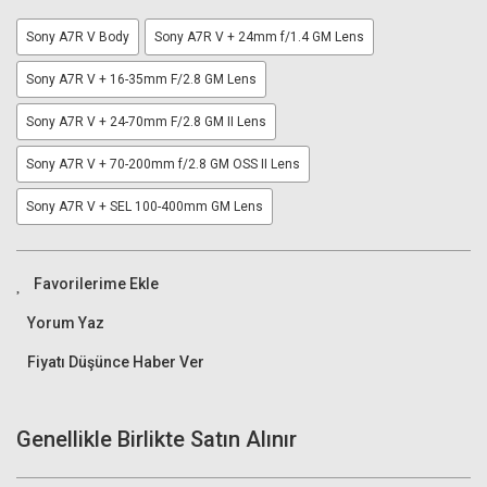
Sony A7R V Body
Sony A7R V + 24mm f/1.4 GM Lens
Sony A7R V + 16-35mm F/2.8 GM Lens
Sony A7R V + 24-70mm F/2.8 GM II Lens
Sony A7R V + 70-200mm f/2.8 GM OSS II Lens
Sony A7R V + SEL 100-400mm GM Lens
Yorum Yaz
Fiyatı Düşünce Haber Ver
Genellikle Birlikte Satın Alınır