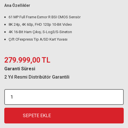
Ana Özellikler
61 MP Full Frame Exmor R BSI CMOS Sensör
8K 24p, 4K 60p, FHD 120p 10-Bit Video
4K 16-Bit Ham Çıkış; S-Log3/S-Sineton
Çift CFexpress Tip A/SD Kart Yuvası
279.999,00 TL
Garanti Süresi
2 Yıl Resmi Distribütör Garantili
SEPETE EKLE