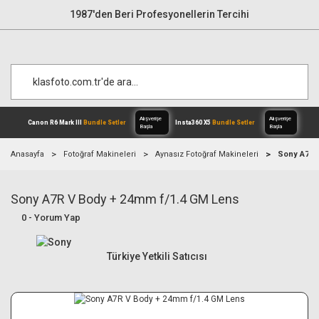
1987'den Beri Profesyonellerin Tercihi
Anasayfa
Fotoğraf Makineleri
Aynasız Fotoğraf Makineleri
Sony A7R 
Sony A7R V Body + 24mm f/1.4 GM Lens
Alışverişe
Canon R6 Mark III
Bundle Setler
Inst
Başla
0 - Yorum Yap
Türkiye Yetkili Satıcısı