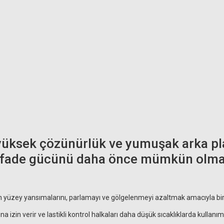
 Filtre
yüksek çözünürlük ve yumuşak arka plan 
 ifade gücünü daha önce mümkün olmay
H
L
in yüzey yansımalarını, parlamayı ve gölgelenmeyi azaltmak amacıyla b
Hoya 82mm Starscape Filtre (Gece Manzarası için)
 izin verir ve lastikli kontrol halkaları daha düşük sıcaklıklarda kullanım