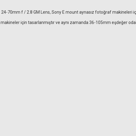
FE 24-70mm f / 2.8 GM Lens, Sony E mount aynasız fotoğraf makineleri için 
makineler için tasarlanmıştır ve aynı zamanda 36-105mm eşdeğer odak u
SM Rehberg C5555 Yıkanabilir mikrofiber temi
599,00 TL
 Uçlu Hava Pompası