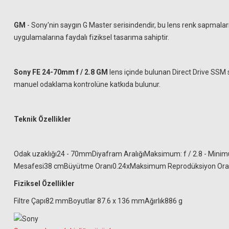
GM
- Sony'nin saygın G Master serisindendir, bu lens renk sapmaları
uygulamalarına faydalı fiziksel tasarıma sahiptir.
Sony FE 24-70mm f / 2.8 GM
lens içinde bulunan Direct Drive SSM
manuel odaklama kontrolüne katkıda bulunur.
Teknik Özellikler
Odak uzaklığı24 - 70mmDiyafram AralığıMaksimum: f / 2.8 - Minim
Mesafesi38 cmBüyütme Oranı0.24xMaksimum Reprodüksiyon Oranı1:
Hoya 82mm UX Circular Polarize Filtre
Fiziksel Özellikler
Hoya 82mm Fusion On
Filtre Çapı82 mmBoyutlar 87.6 x 136 mmAğırlık886 g
6.161,19 TL
5.18