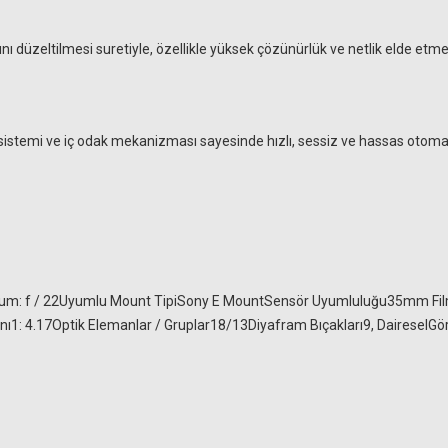
12.765,00 TL
nı düzeltilmesi suretiyle, özellikle yüksek çözünürlük ve netlik elde etme
 sistemi ve iç odak mekanizması sayesinde hızlı, sessiz ve hassas oto
um: f / 22Uyumlu Mount TipiSony E MountSensör Uyumluluğu35mm Film /
K&F Concept 82mm UV Slim HD Filtre
 4.17Optik Elemanlar / Gruplar18/13Diyafram Bıçakları9, DaireselG
e UV WR Coating Filtre
1.167,14 TL
1.264,41 TL
8,12 TL