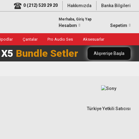
0 (212) 520 29 20
Hakkımızda
Banka Bilgileri
Merhaba, Giriş Yap
Hesabım
Sepetim
ripodlar
Çantalar
Pro Audio Ses
Aksesuarlar
0 X5
Bundle Setler
Alışverişe Başla
Türkiye Yetkili Satıcısı