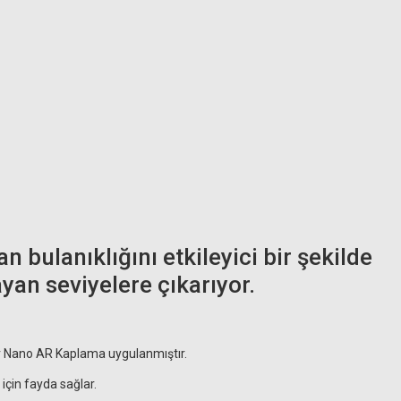
bulanıklığını etkileyici bir şekilde
an seviyelere çıkarıyor.
oya 82mm Pro ND 500 Filtre (9 Stop)
ir Nano AR Kaplama uygulanmıştır.
8.431,70 TL
 için fayda sağlar.