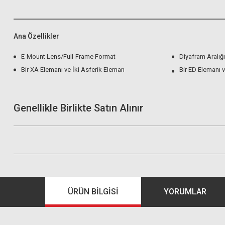
Ana Özellikler
E-Mount Lens/Full-Frame Format
Diyafram Aralığı: 
Bir XA Elemanı ve İki Asferik Eleman
Bir ED Elemanı 
Genellikle Birlikte Satın Alınır
ÜRÜN BILGISI
YORUMLAR