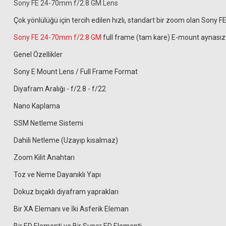
Sony FE 24-70mm f/2.8 GM Lens
Çok yönlülüğü için tercih edilen hızlı, standart bir zoom olan Sony 
Sony FE 24-70mm f/2.8 GM
full frame (tam kare) E-mount aynasız 
Genel Özellikler
Sony E Mount Lens / Full Frame Format
Diyafram Aralığı - f/2.8 - f/22
Nano Kaplama
SSM Netleme Sistemi
Dahili Netleme (Uzayıp kısalmaz)
Zoom Kilit Anahtarı
Toz ve Neme Dayanıklı Yapı
Dokuz bıçaklı diyafram yaprakları
S+M Rehberg Optik Sprey + 50 Yaprak Temizleme Kağıdı + Fırça
Bir XA Elemanı ve İki Asferik Eleman