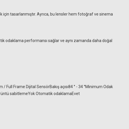
k için tasarlanmıştır. Ayrıca, bu lensler hem fotoğraf ve sinema
matik odaklama performansı sağlar ve aynı zamanda daha doğal
 Full Frame Dijital SensörBakış açısı84 ° - 34 °Minimum Odak
örüntü sabitlemeYok Otomatik odaklamaEvet
K&F Concept 82mm Polarize HD Slim Filtre
1.702,07 TL
1.847,96 TL