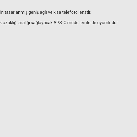
tasarlanmış geniş açılı ve kısa telefoto lenstir.
zaklığı aralığı sağlayacak APS-C modelleri ile de uyumludur.
Hoya 82mm HD Nano Circular Polarize Filtre
zlik bezi
19.135,54 TL