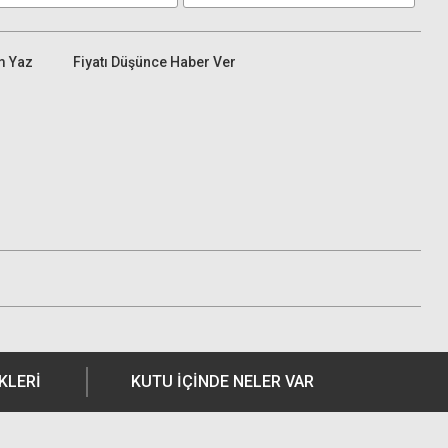
m Yaz
Fiyatı Düşünce Haber Ver
KLERI
KUTU İÇİNDE NELER VAR