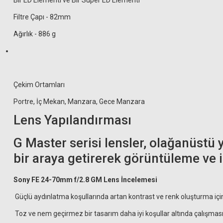
Bir ED Elementi ve Bir Super ED Elementi
999,00 TL
Filtre Çapı - 82mm
Ağırlık - 886 g
Çekim Ortamları
Portre, İç Mekan, Manzara, Gece Manzara
Lens Yapılandırması
Hoya 82mm Diffuser
G Master serisi lensler, olağanüstü 
bir araya getirerek görüntüleme ve
4.052,86 T
Visico 82mm ND1000 ND Filtre (10 Stop)
Sony FE 24-70mm f/2.8 GM Lens İncelemesi
1.882,01 TL
Güçlü aydınlatma koşullarında artan kontrast ve renk oluşturma iç
2.091,12 TL
Toz ve nem geçirmez bir tasarım daha iyi koşullar altında çalışmasına