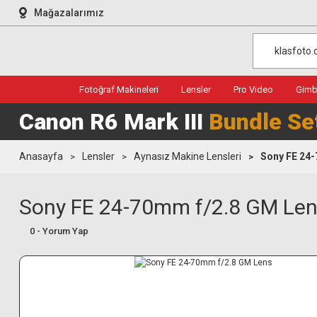
Mağazalarımız
Fotoğraf Makineleri
Lensler
Pro Video
Gimba
Canon R6 Mark III
Bundle Se
Anasayfa
Lensler
Aynasız Makine Lensleri
Sony FE 24
Sony FE 24-70mm f/2.8 GM Le
0 - Yorum Yap