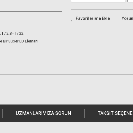
Yoru
f / 2.8 - f / 22
ve Bir Süper ED Elemanı
UZMANLARIMIZA SORUN
TAKSIT SEÇENE