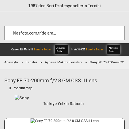
1987'den Beri Profesyonellerin Tercihi
Anasayfa
Lensler
Aynasız Makine Lensleri
Sony FE 70-200mm f/2.8 
Sony FE 70-200mm f/2.8 GM OSS II Lens
Alışverişe
Canon R6 Mark III
Bundle Setler
Inst
Başla
0 - Yorum Yap
Türkiye Yetkili Satıcısı