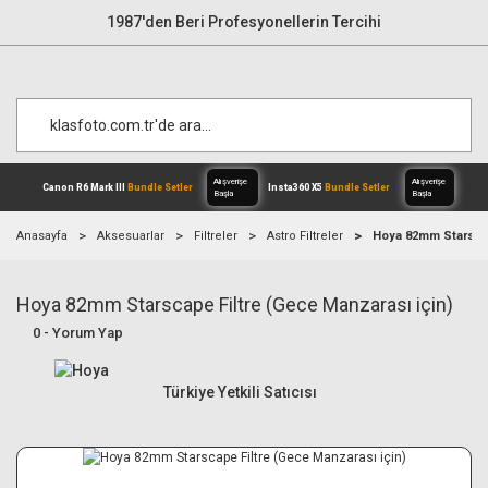
1987'den Beri Profesyonellerin Tercihi
Anasayfa
Aksesuarlar
Filtreler
Astro Filtreler
Hoya 82mm Starscap
Hoya 82mm Starscape Filtre (Gece Manzarası için)
Alışverişe
Canon R6 Mark III
Bundle Setler
Inst
Başla
0 - Yorum Yap
Türkiye Yetkili Satıcısı