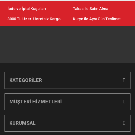
İade ve İptal Koşulları
Takas ile Satın Alma
3000 TL Üzeri Ücretsiz Kargo
Kurye ile Aynı Gün Teslimat
KATEGORİLER
MÜŞTERİ HİZMETLERİ
KURUMSAL