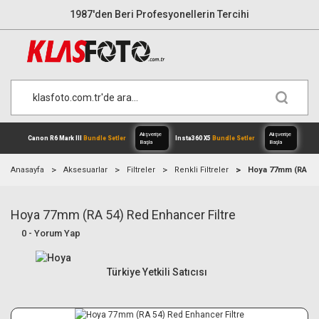
1987'den Beri Profesyonellerin Tercihi
Anasayfa
Aksesuarlar
Filtreler
Renkli Filtreler
Hoya 77mm (RA 54)
Hoya 77mm (RA 54) Red Enhancer Filtre
Alışverişe
Canon R6 Mark III
Bundle Setler
Inst
0 - Yorum Yap
Başla
Türkiye Yetkili Satıcısı