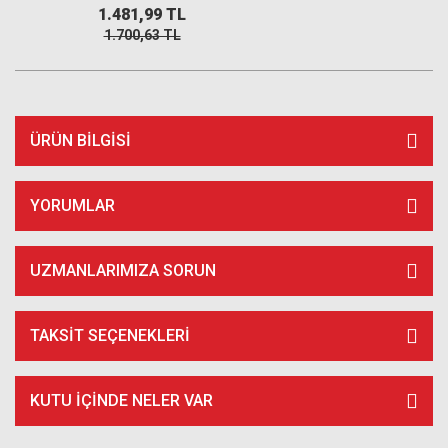
1.481,99 TL
1.700,63 TL
ÜRÜN BILGISI
YORUMLAR
UZMANLARIMIZA SORUN
TAKSIT SEÇENEKLERI
KUTU İÇİNDE NELER VAR