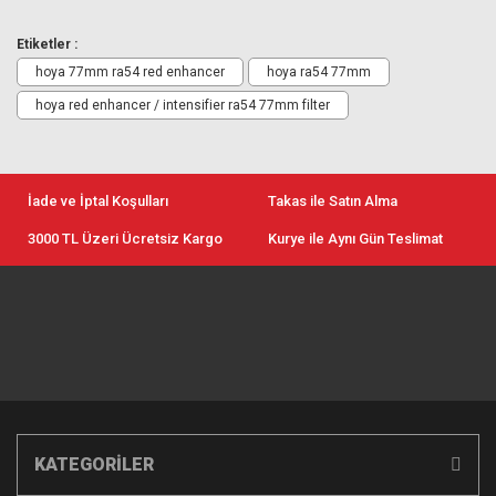
Etiketler :
hoya 77mm ra54 red enhancer
hoya ra54 77mm
hoya red enhancer / intensifier ra54 77mm filter
İade ve İptal Koşulları
Takas ile Satın Alma
3000 TL Üzeri Ücretsiz Kargo
Kurye ile Aynı Gün Teslimat
KATEGORİLER