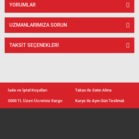
YORUMLAR
UZMANLARIMIZA SORUN
TAKSIT SEÇENEKLERI
İade ve İptal Koşulları
Takas ile Satın Alma
3000 TL Üzeri Ücretsiz Kargo
Kurye ile Aynı Gün Teslimat