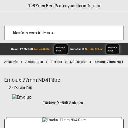
1987'den Beri Profesyonellerin Tercihi
Anasayfa
Aksesuarlar
Filtreler
ND Filtreler
Emolux 77mm ND4 Fil
Emolux 77mm ND4 Filtre
Alışverişe
Canon R6 Mark III
Bundle Setler
Inst
Başla
0 - Yorum Yap
Türkiye Yetkili Satıcısı