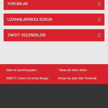
YORUMLAR
UZMANLARIMIZA SORUN
TAKSIT SEÇENEKLERI
İade ve İptal Koşulları
Takas ile Satın Alma
3000 TL Üzeri Ücretsiz Kargo
Kurye ile Aynı Gün Teslimat