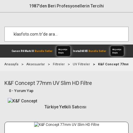
1987'den Beri Profesyonellerin Tercihi
Anasayfa
Aksesuarlar
Filtreler
UV Filtreler
K&F Concept 77mm UV 
K&F Concept 77mm UV Slim HD Filtre
Alışverişe
Canon R6 Mark III
Bundle Setler
Inst
Başla
0 - Yorum Yap
Türkiye Yetkili Satıcısı