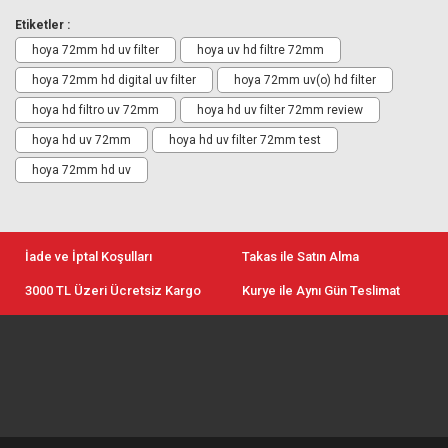
Etiketler :
hoya 72mm hd uv filter
hoya uv hd filtre 72mm
hoya 72mm hd digital uv filter
hoya 72mm uv(o) hd filter
hoya hd filtro uv 72mm
hoya hd uv filter 72mm review
hoya hd uv 72mm
hoya hd uv filter 72mm test
hoya 72mm hd uv
İade ve İptal Koşulları
Takas ile Satın Alma
3000 TL Üzeri Ücretsiz Kargo
Kurye ile Aynı Gün Teslimat