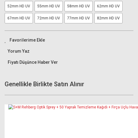
52mm HD UV
55mm HD UV
58mm HD UV
62mm HD UV
67mm HD UV
72mm HD UV
77mm HD UV
82mm HD UV
Yorum Yaz
Fiyatı Düşünce Haber Ver
Genellikle Birlikte Satın Alınır