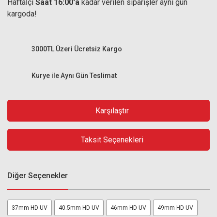
Haftaİçi
Saat 16:00'a
kadar verilen siparişler aynı gün
kargoda!
3000TL Üzeri Ücretsiz Kargo
Kurye ile Aynı Gün Teslimat
Karşılaştır
Taksit Seçenekleri
Diğer Seçenekler
37mm HD UV
40.5mm HD UV
46mm HD UV
49mm HD UV