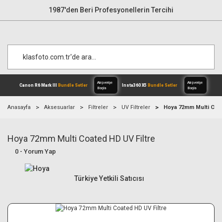
1987'den Beri Profesyonellerin Tercihi
Anasayfa
Aksesuarlar
Filtreler
UV Filtreler
Hoya 72mm Multi Coat
Hoya 72mm Multi Coated HD UV Filtre
Alışverişe
Canon R6 Mark III
Bundle Setler
Inst
Başla
0 - Yorum Yap
Türkiye Yetkili Satıcısı