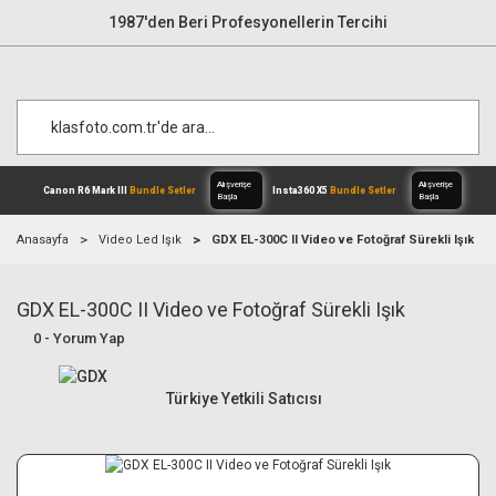
1987'den Beri Profesyonellerin Tercihi
Anasayfa
Video Led Işık
GDX EL-300C II Video ve Fotoğraf Sürekli Işık
GDX EL-300C II Video ve Fotoğraf Sürekli Işık
Alışverişe
Canon R6 Mark III
Bundle Setler
Inst
Başla
0 - Yorum Yap
Türkiye Yetkili Satıcısı