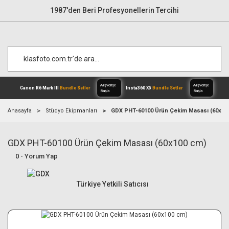
1987'den Beri Profesyonellerin Tercihi
Anasayfa
Stüdyo Ekipmanları
GDX PHT-60100 Ürün Çekim Masası (60x10
GDX PHT-60100 Ürün Çekim Masası (60x100 cm)
Alışverişe
Canon R6 Mark III
Bundle Setler
Inst
Başla
0 - Yorum Yap
Türkiye Yetkili Satıcısı