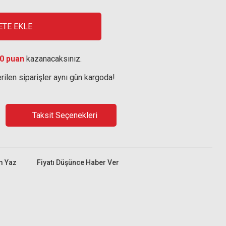
ETE EKLE
0 puan
kazanacaksınız.
rilen siparişler aynı gün kargoda!
Taksit Seçenekleri
m Yaz
Fiyatı Düşünce Haber Ver