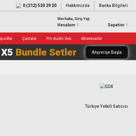
0 (212) 520 29 20
Hakkımızda
Banka Bilgileri
Merhaba, Giriş Yap
Hesabım
Sepetim
ripodlar
Çantalar
Pro Audio Ses
Aksesuarlar
0 X5
Bundle Setler
Alışverişe Başla
Türkiye Yetkili Satıcısı