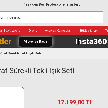
1987'den Beri Profesyonellerin Tercihi
l Sabitleyiciler
Drone
Aksiyon Kameraları
Stüdyo & Işık
T
tler
Insta36
Alışverişe Başla
raf Sürekli Tekli Işık Seti
 Sürekli Tekli Işık Seti
17.199,00 TL