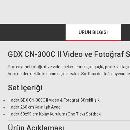
ÜRÜN BILGISI
GDX CN-300C II Video ve Fotoğraf Sür
Profesyonel fotoğraf ve video çekimleriniz için güçlü, pratik ve taş
hem de dış mekân kullanımı için idealdir. Softbox desteği sayesinde 
Set İçeriği
1 adet GDX CN-300C II Video & Fotoğraf Sürekli Işık
1 adet 260 cm Kalın Işık Ayağı
1 adet 60x90 cm Kolay Kurulum (One Tick) Softbox
Ürün Açıklaması