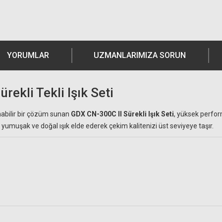
YORUMLAR
UZMANLARIMIZA SORUN
ekli Tekli Işık Seti
ınabilir bir çözüm sunan
GDX CN-300C II Sürekli Işık Seti
, yüksek perform
yumuşak ve doğal ışık elde ederek çekim kalitenizi üst seviyeye taşır.