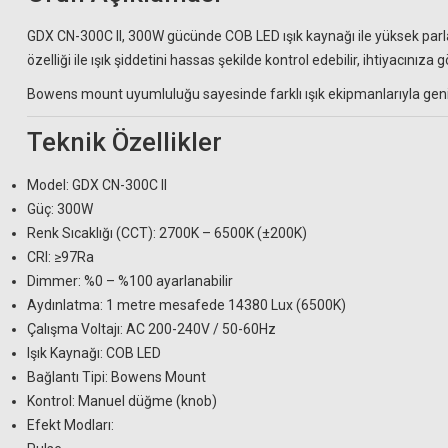
GDX CN-300C II, 300W gücünde COB LED ışık kaynağı ile yüksek parl
özelliği ile ışık şiddetini hassas şekilde kontrol edebilir, ihtiyacınıza 
Bowens mount uyumluluğu sayesinde farklı ışık ekipmanlarıyla geniş
Teknik Özellikler
Model: GDX CN-300C II
Güç: 300W
Renk Sıcaklığı (CCT): 2700K – 6500K (±200K)
CRI: ≥97Ra
Dimmer: %0 – %100 ayarlanabilir
Aydınlatma: 1 metre mesafede 14380 Lux (6500K)
Çalışma Voltajı: AC 200-240V / 50-60Hz
Işık Kaynağı: COB LED
Bağlantı Tipi: Bowens Mount
Kontrol: Manuel düğme (knob)
Efekt Modları: