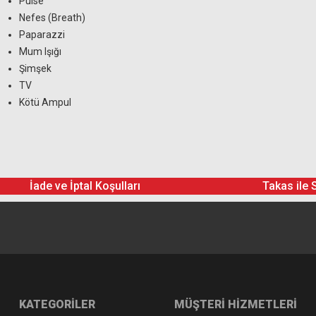
Pulse
Nefes (Breath)
Paparazzi
Mum Işığı
Şimşek
TV
Kötü Ampul
İade ve İptal Koşulları
Takas ile 
KATEGORİLER
MÜŞTERİ HİZMETLERİ