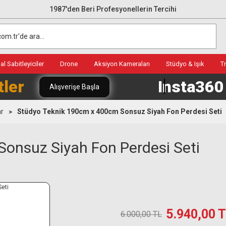
1987'den Beri Profesyonellerin Tercihi
l Sabitleyiciler
Drone
Aksiyon Kameraları
Stüdyo & Işık
T
tler
Insta36
Alışverişe Başla
ar
Stüdyo Teknik 190cm x 400cm Sonsuz Siyah Fon Perdesi Seti
onsuz Siyah Fon Perdesi Seti
5.940,00 
6.000,00 TL