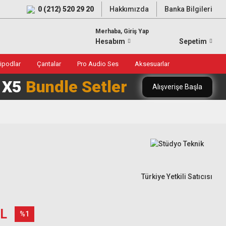
0 (212) 520 29 20
Hakkımızda
Banka Bilgileri
Merhaba, Giriş Yap
Hesabım
Sepetim
ripodlar
Çantalar
Pro Audio Ses
Aksesuarlar
0 X5
Bundle Setler
Alışverişe Başla
Türkiye Yetkili Satıcısı
TL
%1