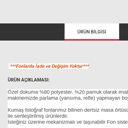
ÜRÜN BILGISI
***Fonlarda İade ve Değişim Yoktur***
ÜRÜN AÇIKLAMASI:
Özel dokuma %80 polyester, %20 pamuk olarak imal ett
makinemizde parlama (yansıma, refle) yapmayan boyala
Kumaş fotoğraf fonlarımız bilinen dertsiz masa ört
ile sertleştirilmiş ürünlerdir.
İsteğiniz üzerine mekanizmalı ve taşınabilir Fon sistem