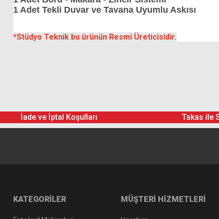
1 Adet Tekli Duvar ve Tavana Uyumlu Askısı
*Stüdyo Teknik bu ürünün Resmi Üreticisidir.
İade ve İptal Koşulları
Takas ile 
KATEGORİLER
MÜŞTERİ HİZMETLERİ