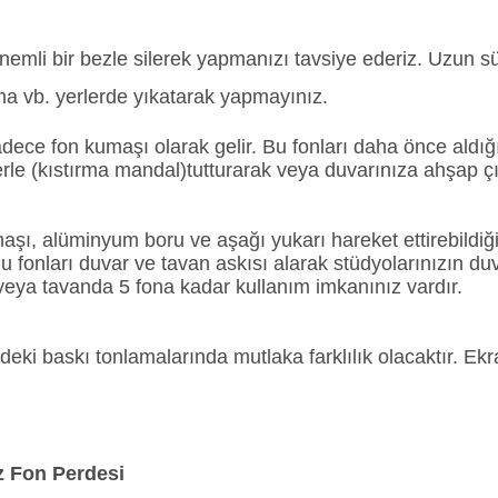
 nemli bir bezle silerek yapmanızı tavsiye ederiz. Uzun 
kama vb. yerlerde yıkatarak yapmayınız.
sadece fon kumaşı olarak gelir. Bu fonları daha önce aldı
plerle (kıstırma mandal)tutturarak veya duvarınıza ahşap ç
aşı, alüminyum boru ve aşağı yukarı hareket ettirebildiğ
 Bu fonları duvar ve tavan askısı alarak stüdyolarınızın d
a veya tavanda 5 fona kadar kullanım imkanınız vardır.
ndeki baskı tonlamalarında mutlaka farklılık olacaktır. 
 Fon Perdesi