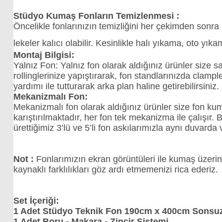
Stüdyo Kumaş Fonların Temizlenmesi :
Öncelikle fonlarınızın temizliğini her çekimden sonra
lekeler kalıcı olabilir. Kesinlikle halı yıkama, oto yı
Montaj Bilgisi:
Yalnız Fon: Yalnız fon olarak aldığınız ürünler size 
rollinglerinize yapıştırarak, fon standlarınızda clam
yardımı ile tutturarak arka plan haline getirebilirsiniz.
Mekanizmalı Fon:
Mekanizmalı fon olarak aldığınız ürünler size fon kum
karıştırılmaktadır, her fon tek mekanizma ile çalışır.
ürettiğimiz 3’lü ve 5’li fon askılarımızla aynı duvard
Not :
Fonlarımızın ekran görüntüleri ile kumaş üzeri
kaynaklı farklılıkları göz ardı etmemenizi rica ederiz.
Set İçeriği:
1 Adet Stüdyo Teknik Fon 190cm x 400cm Sonsuz
1 Adet Boru - Makara - Zincir Sistemi