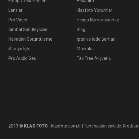
Fotoğraf Makineleri
Hesabım
Lensler
Klasfoto Yorumlar
Pro Video
Hesap Numaralarımız
Gimbal Sabitleyiciler
Blog
Havadan Görüntüleme
İptal ve İade Şartları
Stüdyo Işık
Markalar
Pro Audio Ses
Tax Free Alışveriş
2013 ®
KLAS FOTO
- klasfoto.com.tr | Tüm hakları saklıdır. Kredi kar