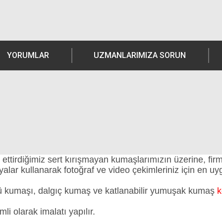
YORUMLAR
UZMANLARIMIZA SORUN
irdiğimiz sert kırışmayan kumaşlarımızın üzerine, firma
r kullanarak fotoğraf ve video çekimleriniz için en uygu
üsü kumaşı, dalgıç kumaş ve katlanabilir yumuşak kumaş
k
li olarak imalatı yapılır.