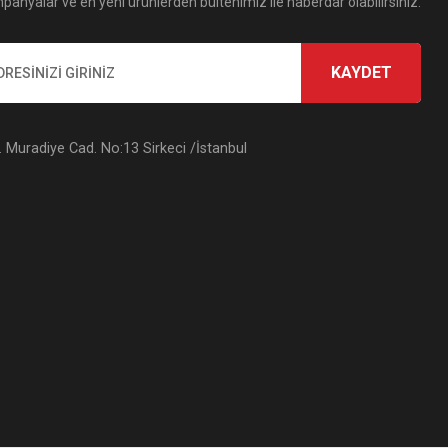
panyalar ve en yeni ürünlerden bültenimiz ile haberdar olabilirsiniz.
KAYDET
Muradiye Cad. No:13 Sirkeci /İstanbul