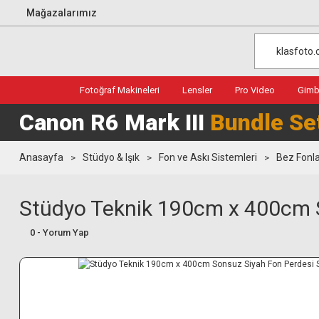
Mağazalarımız
Fotoğraf Makineleri
Lensler
Pro Video
Gimba
Canon R6 Mark III
Bundle Se
Anasayfa
Stüdyo & Işık
Fon ve Askı Sistemleri
Bez Fonl
Stüdyo Teknik 190cm x 400cm S
0 - Yorum Yap