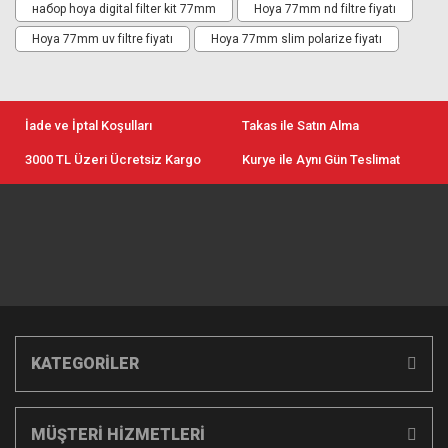
набор hoya digital filter kit 77mm
Hoya 77mm nd filtre fiyatı
Hoya 77mm uv filtre fiyatı
Hoya 77mm slim polarize fiyatı
İade ve İptal Koşulları
Takas ile Satın Alma
3000 TL Üzeri Ücretsiz Kargo
Kurye ile Aynı Gün Teslimat
KATEGORİLER
MÜŞTERİ HİZMETLERİ