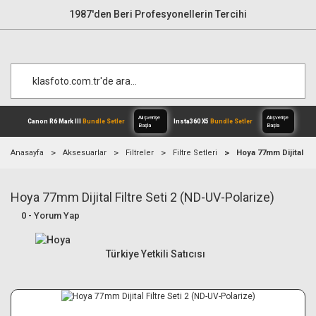
1987'den Beri Profesyonellerin Tercihi
Anasayfa
Aksesuarlar
Filtreler
Filtre Setleri
Hoya 77mm Dijital Fil
Hoya 77mm Dijital Filtre Seti 2 (ND-UV-Polarize)
Alışverişe
Canon R6 Mark III
Bundle Setler
Inst
Başla
0 - Yorum Yap
Türkiye Yetkili Satıcısı