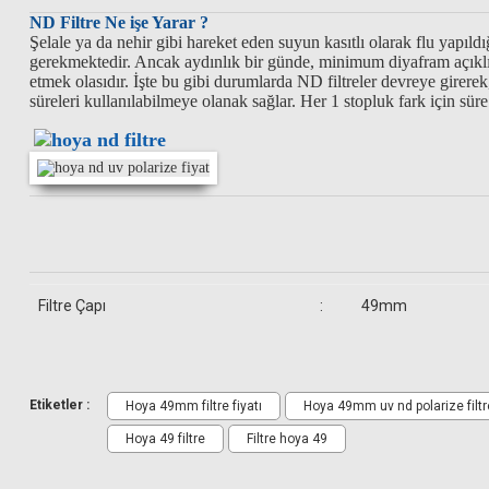
ND Filtre Ne işe Yarar ?
Şelale ya da nehir gibi hareket eden suyun kasıtlı olarak flu yapıl
gerekmektedir. Ancak aydınlık bir günde, minimum diyafram açıklığ
etmek olasıdır. İşte bu gibi durumlarda ND filtreler devreye girerek
süreleri kullanılabilmeye olanak sağlar. Her 1 stopluk fark için süre
Filtre Çapı
:
49mm
1 Adet Slim UV Filtre
1 Adet Slim Polarize Filtre
1 Adet NDx8 Filtre
1 Adet Filtre Çantası
Etiketler :
Hoya 49mm filtre fiyatı
Hoya 49mm uv nd polarize filtre
Hoya 49 filtre
Filtre hoya 49