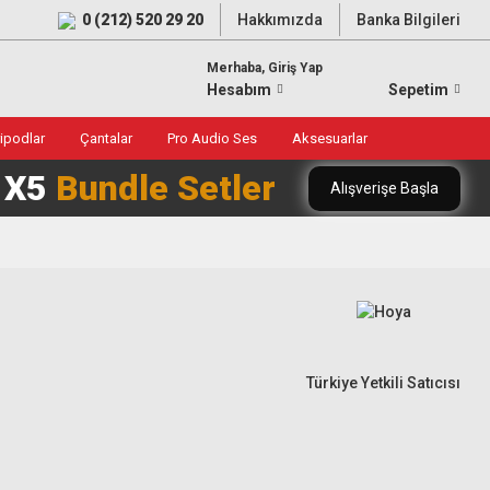
0 (212) 520 29 20
Hakkımızda
Banka Bilgileri
Merhaba, Giriş Yap
Hesabım
Sepetim
ripodlar
Çantalar
Pro Audio Ses
Aksesuarlar
0 X5
Bundle Setler
Alışverişe Başla
Türkiye Yetkili Satıcısı