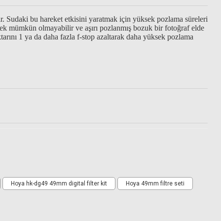
ir. Sudaki bu hareket etkisini yaratmak için yüksek pozlama süreleri
mek mümkün olmayabilir ve aşırı pozlanmış bozuk bir fotoğraf elde
miktarını 1 ya da daha fazla f-stop azaltarak daha yüksek pozlama
Hoya hk-dg49 49mm digital filter kit
Hoya 49mm filtre seti