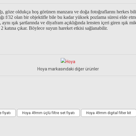
dığı, göze oldukça hoş görünen manzara ve doğa fotoğraflarını herkes bil
ı f/32 olan bir objektifle bile bu kadar yüksek pozlama süresi elde et
, aynı ışık şartlarında ve diyafram açıklığında lensten içeri giren ışık 
 2 katına çıkar. Böylece suyun hareket etkisi sağlanabilir.
Hoya markasındaki diğer ürünler
Ürün hakkında henüz soru sorulmamış.
Bu ürüne yorum yapın! Puan Kazanın
 fiyatı
Hoya 49mm üçlü filtre set fiyatı
Hoya 49mm digital filter kit
Yorum Yaz
Soru Sor