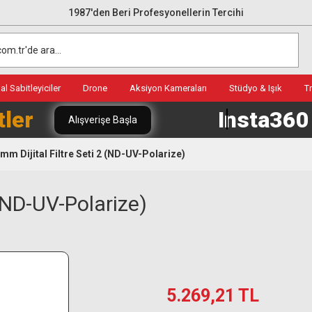
1987'den Beri Profesyonellerin Tercihi
l Sabitleyiciler
Drone
Aksiyon Kameraları
Stüdyo & Işık
T
tler
Insta36
Alışverişe Başla
mm Dijital Filtre Seti 2 (ND-UV-Polarize)
 (ND-UV-Polarize)
5.269,21 TL