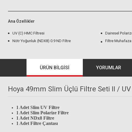
Ana Özellikler
UV (C) HMC Filtresi
Dairesel Polarize
Nötr Yoğunluk (NDX8) 0.9 ND Filtre
Filtre Muhafaza
ÜRÜN BILGISI
YORUMLAR
Hoya 49mm Slim Üçlü Filtre Seti II / UV
1 Adet Slim UV Filtre
1 Adet Slim Polarize Filtre
1 Adet NDx8 Filtre
1 Adet Filtre Çantası