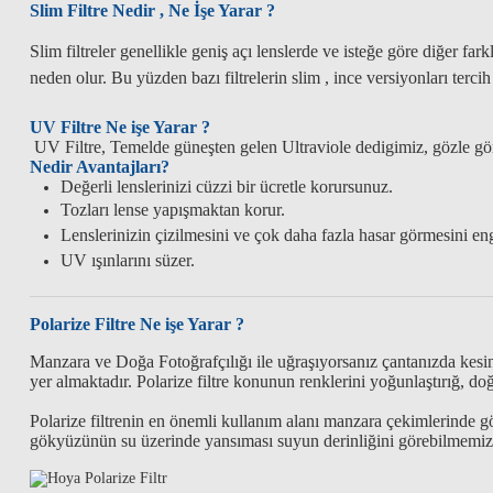
Slim Filtre Nedir , Ne İşe Yarar ?
Slim filtreler genellikle geniş açı lenslerde ve isteğe göre diğer far
neden olur. Bu yüzden bazı filtrelerin slim , ince versiyonları tercih
UV Filtre Ne işe Yarar ?
UV Filtre, Temelde güneşten gelen Ultraviole dedigimiz, gözle gö
Nedir Avantajları?
Değerli lenslerinizi cüzzi bir ücretle korursunuz.
Tozları lense yapışmaktan korur.
Lenslerinizin çizilmesini ve çok daha fazla hasar görmesini eng
UV ışınlarını süzer.
Polarize Filtre Ne işe Yarar ?
Manzara ve Doğa Fotoğrafçılığı ile uğraşıyorsanız çantanızda kesin
yer almaktadır. Polarize filtre konunun renklerini yoğunlaştırığ,
Polarize filtrenin en önemli kullanım alanı manzara çekimlerinde
gökyüzünün su üzerinde yansıması suyun derinliğini görebilmemizi 