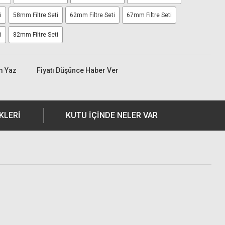
i
58mm Filtre Seti
62mm Filtre Seti
67mm Filtre Seti
i
82mm Filtre Seti
m Yaz
Fiyatı Düşünce Haber Ver
KLERI
KUTU İÇİNDE NELER VAR