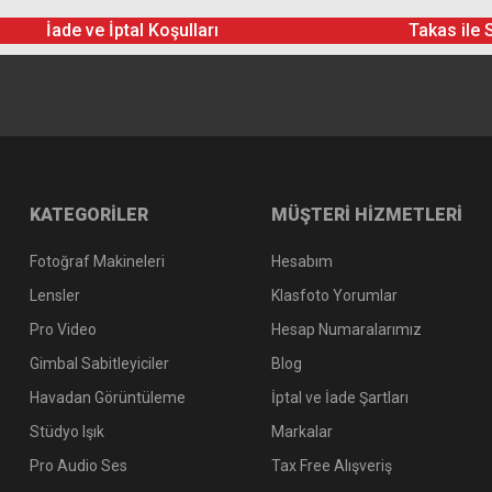
İade ve İptal Koşulları
Takas ile 
KATEGORİLER
MÜŞTERİ HİZMETLERİ
Fotoğraf Makineleri
Hesabım
Lensler
Klasfoto Yorumlar
Pro Video
Hesap Numaralarımız
Gimbal Sabitleyiciler
Blog
Havadan Görüntüleme
İptal ve İade Şartları
Stüdyo Işık
Markalar
Pro Audio Ses
Tax Free Alışveriş