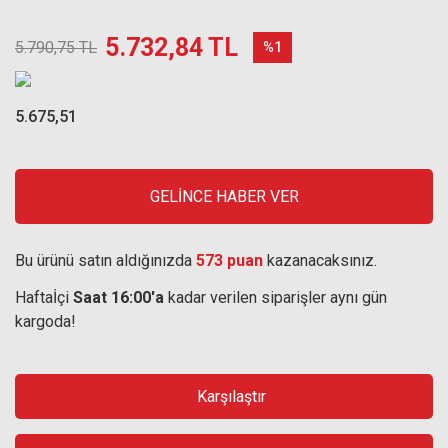
5.732,84 TL
5.790,75 TL
%1
5.675,51
GELİNCE HABER VER
Bu ürünü satın aldığınızda
573 puan
kazanacaksınız.
Haftaİçi
Saat 16:00'a
kadar verilen siparişler aynı gün
kargoda!
Karşılaştır