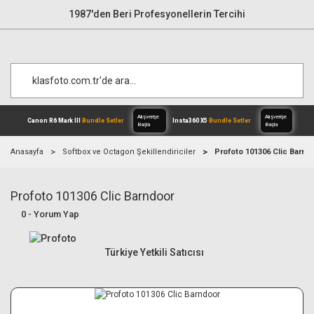
1987'den Beri Profesyonellerin Tercihi
Anasayfa
Softbox ve Octagon Şekillendiriciler
Profoto 101306 Clic Barnd
Profoto 101306 Clic Barndoor
Alışverişe
Canon R6 Mark III
Bundle Setler
Inst
Başla
0 - Yorum Yap
Türkiye Yetkili Satıcısı