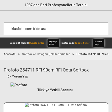
1987'den Beri Profesyonellerin Tercihi
Anasayfa
Softbox ve Octagon Şekillendiriciler
Profoto 254711 RFI 90cm R
Profoto 254711 RFI 90cm RFI Octa Softbox
Alışverişe
Canon R6 Mark III
Bundle Setler
Inst
Başla
0 - Yorum Yap
Türkiye Yetkili Satıcısı