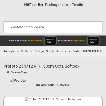
1987'den Beri Profesyonellerin Tercihi
Anasayfa
Softbox ve Octagon Şekillendiriciler
Profoto 254712 RFI 150cm
Profoto 254712 RFI 150cm Octa Softbox
Alışverişe
Canon R6 Mark III
Bundle Setler
Inst
Başla
0 - Yorum Yap
Türkiye Yetkili Satıcısı