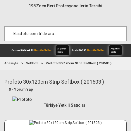
1987'den Beri Profesyonellerin Tercihi
Anasayfa
Softbox
Profoto 30x120cm Strip Softbox ( 201503 )
Profoto 30x120cm Strip Softbox ( 201503 )
Alışverişe
Canon R6 Mark III
Bundle Setler
Inst
Başla
0 - Yorum Yap
Türkiye Yetkili Satıcısı