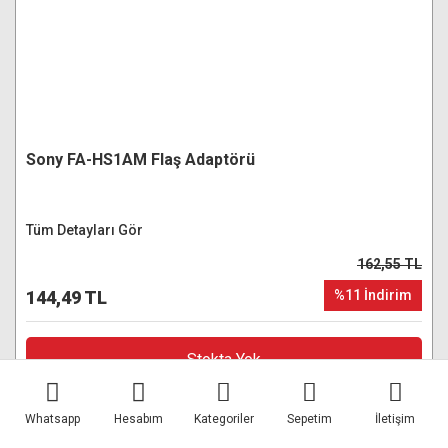
Sony FA-HS1AM Flaş Adaptörü
Tüm Detayları Gör
162,55 TL
144,49 TL
%11 İndirim
Stokta Yok
Stokta Yok
Whatsapp
Hesabım
Kategoriler
Sepetim
İletişim
Kurye ile Aynı Gün Teslimat