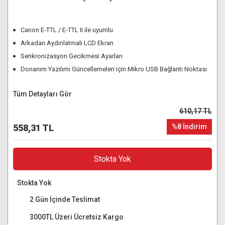
Canon E-TTL / E-TTL II ile uyumlu
Arkadan Aydınlatmalı LCD Ekran
Senkronizasyon Gecikmesi Ayarları
Donanım Yazılımı Güncellemeleri için Mikro USB Bağlantı Noktası
Tüm Detayları Gör
610,17 TL
558,31 TL
%8 İndirim
Stokta Yok
Stokta Yok
2 Gün İçinde Teslimat
3000TL Üzeri Ücretsiz Kargo