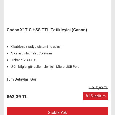
Godox X1T-C HSS TTL Tetikleyici (Canon)
X kablosuz radyo sistemi ile çalışır
Arka aydınlatmalı LCD ekran
Frekans: 2.4 GHz
Ürün bilgisi güncellemeleri için Micro-USB Port
Tüm Detayları Gör
1.015,93 TL
863,39 TL
%15 İndirim
Stokta Yok