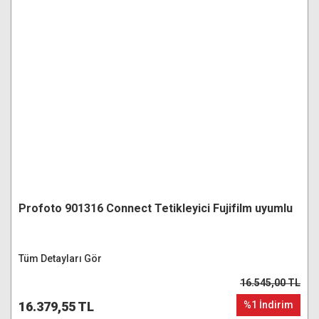
Profoto 901316 Connect Tetikleyici Fujifilm uyumlu
Tüm Detayları Gör
16.545,00 TL
16.379,55 TL
%1 İndirim