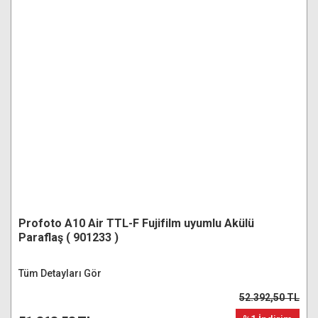
Profoto A10 Air TTL-F Fujifilm uyumlu Akülü
Paraflaş ( 901233 )
Tüm Detayları Gör
52.392,50 TL