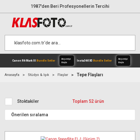
1987'den Beri Profesyonellerin Tercihi
Tepe Flaşları
Anasayfa
Stüdyo & Işık
Flaşlar
Alışverişe
Canon R6 Mark III
Bundle Setler
Inst
Stoktakiler
Toplam 52 ürün
Başla