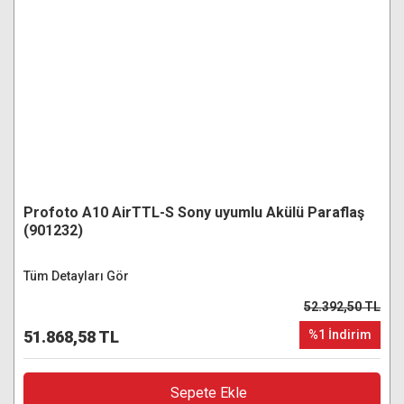
Profoto A10 AirTTL-S Sony uyumlu Akülü Paraflaş
(901232)
Tüm Detayları Gör
52.392,50 TL
51.868,58 TL
%1 İndirim
Sepete Ekle